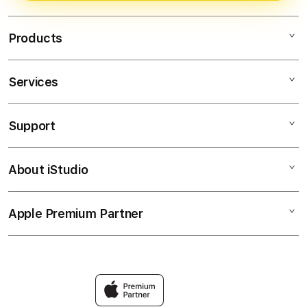
maksimal.
sehingga menjadi pilihan utama
banyak pemain yang mengutamakan
Products
kualitas layanan.
Services
JAMINTOTO
JAMINTOTO LOGIN
Support
AppleCare+
JAMINTOTO MACAU
Corporate
TOTO MACAU
About iStudio
My Account
Toto Macau
AGEN MACAU
Collection & Delivery
Elush Service Provider
MACAU RESMI
Apple Premium Partner
About Us
Returns & Exchanges
Financing Options
TOGEL ONLINE
Find an iStudio near you
Contact Us
Trade-in
AGEN MACAU TERPERCAYA
Why Shop at iStudio
FAQ
Traveller’s Reservation
Elush Corporate Website
Privacy Policy