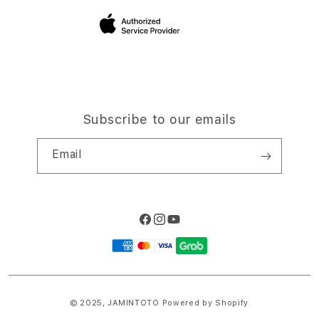
Site Terms of Use
Subscribe to our emails
Email
Facebook
Instagram
YouTube
Payment
methods
© 2025,
JAMINTOTO
Powered by Shopify