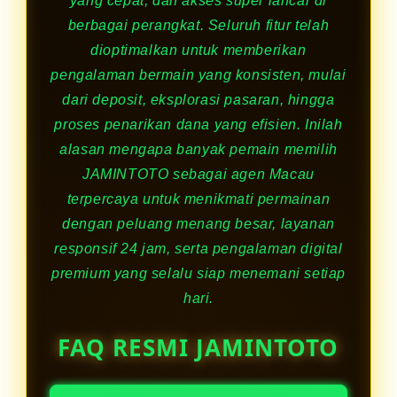
yang cepat, dan akses super lancar di
berbagai perangkat. Seluruh fitur telah
dioptimalkan untuk memberikan
pengalaman bermain yang konsisten, mulai
dari deposit, eksplorasi pasaran, hingga
proses penarikan dana yang efisien. Inilah
alasan mengapa banyak pemain memilih
JAMINTOTO sebagai agen Macau
terpercaya untuk menikmati permainan
dengan peluang menang besar, layanan
responsif 24 jam, serta pengalaman digital
premium yang selalu siap menemani setiap
hari.
FAQ RESMI JAMINTOTO