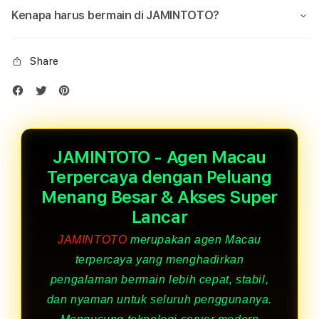
Kenapa harus bermain di JAMINTOTO?
Share
JAMINTOTO - Agen Macau
Terpercaya dengan Peluang
Menang Besar & Akses Super
Lancar
JAMINTOTO
merupakan agen Macau
terpercaya yang menghadirkan
pengalaman bermain lebih cepat, stabil,
dan nyaman untuk seluruh penggunanya.