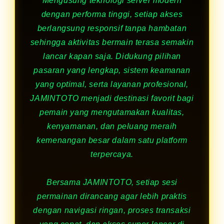
Mengusung teknologi server modern
dengan performa tinggi, setiap akses
berlangsung responsif tanpa hambatan
sehingga aktivitas bermain terasa semakin
lancar kapan saja. Didukung pilihan
pasaran yang lengkap, sistem keamanan
yang optimal, serta layanan profesional,
JAMINTOTO menjadi destinasi favorit bagi
pemain yang mengutamakan kualitas,
kenyamanan, dan peluang meraih
kemenangan besar dalam satu platform
terpercaya.
Bersama JAMINTOTO, setiap sesi
permainan dirancang agar lebih praktis
dengan navigasi ringan, proses transaksi