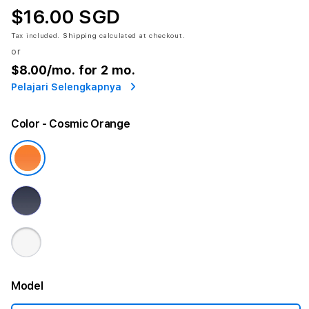
$16.00 SGD
Tax included.
Shipping
calculated at checkout.
or
$8.00
/mo. for 2 mo.
Pelajari Selengkapnya
Color
- Cosmic Orange
Model