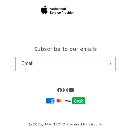
Site Terms of Use
Subscribe to our emails
Email
Facebook
Instagram
YouTube
Payment
methods
© 2025,
JAMINTOTO
Powered by Shopify