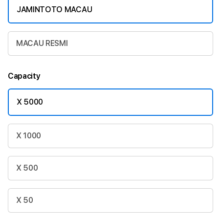
JAMINTOTO MACAU
MACAU RESMI
Capacity
X 5000
X 1000
X 500
X 50