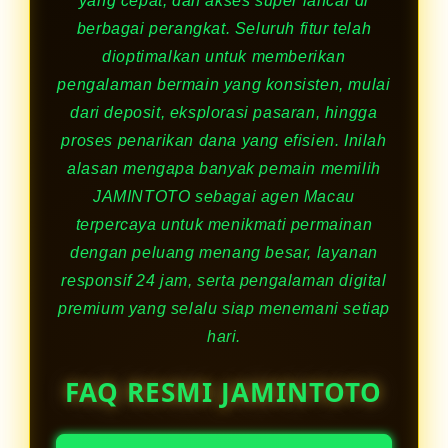
yang cepat, dan akses super lancar di
berbagai perangkat. Seluruh fitur telah
dioptimalkan untuk memberikan
pengalaman bermain yang konsisten, mulai
dari deposit, eksplorasi pasaran, hingga
proses penarikan dana yang efisien. Inilah
alasan mengapa banyak pemain memilih
JAMINTOTO sebagai agen Macau
terpercaya untuk menikmati permainan
dengan peluang menang besar, layanan
responsif 24 jam, serta pengalaman digital
premium yang selalu siap menemani setiap
hari.
FAQ RESMI JAMINTOTO