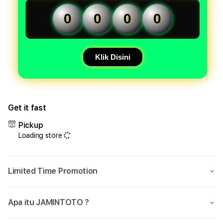
Terpercaya
Terp
dengan
deng
0
0
0
0
Peluang
Pelu
Menang
Men
Besar
Besa
&
&
Klik Disini
Akses
Akse
Super
Supe
Lancar
Lanc
Get it fast
Pickup
Loading store
Limited Time Promotion
Apa itu JAMINTOTO ?