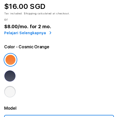
$16.00 SGD
Tax included.
Shipping
calculated at checkout.
or
$8.00
/mo. for 2 mo.
Pelajari Selengkapnya
Color
- Cosmic Orange
Model