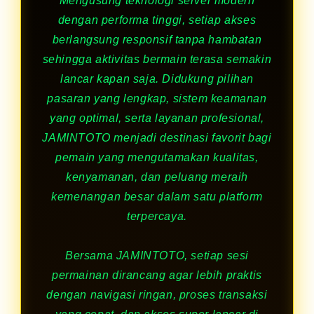
Mengusung teknologi server modern
dengan performa tinggi, setiap akses
berlangsung responsif tanpa hambatan
sehingga aktivitas bermain terasa semakin
lancar kapan saja. Didukung pilihan
pasaran yang lengkap, sistem keamanan
yang optimal, serta layanan profesional,
JAMINTOTO menjadi destinasi favorit bagi
pemain yang mengutamakan kualitas,
kenyamanan, dan peluang meraih
kemenangan besar dalam satu platform
terpercaya.
Bersama JAMINTOTO, setiap sesi
permainan dirancang agar lebih praktis
dengan navigasi ringan, proses transaksi