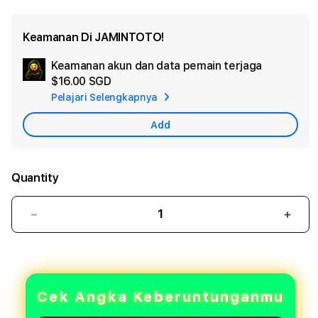
Keamanan Di JAMINTOTO!
Keamanan akun dan data pemain terjaga
Ad
$16.00 SGD
App
Pelajari Selengkapnya
Car
Add
Quantity
Decrease
Incr
quantity
quant
for
for
JAMINTOTO
JAM
-
-
Agen
Agen
Cek Angka Keberuntunganmu
Macau
Maca