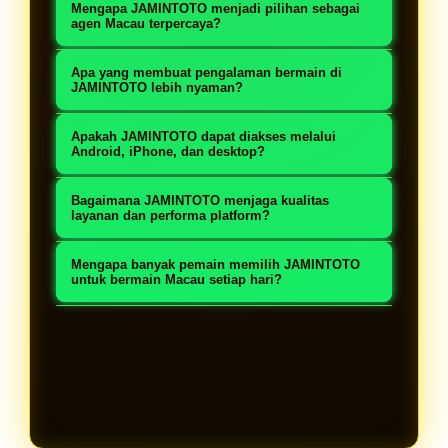
Mengapa JAMINTOTO menjadi pilihan sebagai
agen Macau terpercaya?
JAMINTOTO menghadirkan platform
Apa yang membuat pengalaman bermain di
modern dengan akses super lancar,
JAMINTOTO lebih nyaman?
pilihan pasaran yang lengkap, sistem
Seluruh fitur dirancang dengan
Apakah JAMINTOTO dapat diakses melalui
yang stabil, serta layanan profesional
teknologi yang responsif, waktu
Android, iPhone, dan desktop?
sehingga setiap aktivitas bermain
muat yang cepat, navigasi yang
Ya. Platform telah dioptimalkan agar
terasa lebih nyaman, praktis, dan
Bagaimana JAMINTOTO menjaga kualitas
ringan, dan performa server yang
berjalan mulus di Android, iPhone,
layanan dan performa platform?
konsisten setiap hari.
stabil sehingga pengguna dapat
tablet, laptop, maupun desktop.
JAMINTOTO terus melakukan
menikmati permainan tanpa
Mengapa banyak pemain memilih JAMINTOTO
Tampilan adaptif dan sistem yang
pengembangan teknologi,
untuk bermain Macau setiap hari?
gangguan di berbagai perangkat.
responsif membuat seluruh fitur
optimalisasi server, peningkatan
Karena JAMINTOTO menawarkan
tetap nyaman digunakan kapan saja.
kecepatan akses, serta pembaruan
kombinasi akses super cepat,
sistem secara berkala agar
pasaran yang lengkap, transaksi
pengalaman bermain tetap stabil,
praktis, sistem yang konsisten, serta
aman, dan memberikan kenyamanan
peluang bermain yang lebih optimal