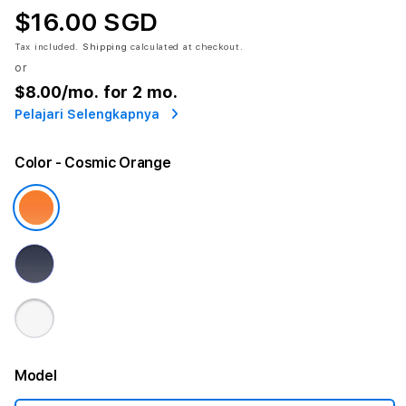
$16.00 SGD
Tax included.
Shipping
calculated at checkout.
or
$8.00
/mo. for 2 mo.
Pelajari Selengkapnya
Color
- Cosmic Orange
Model