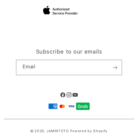
Site Terms of Use
Subscribe to our emails
Email
Facebook
Instagram
YouTube
Payment
methods
© 2025,
JAMINTOTO
Powered by Shopify