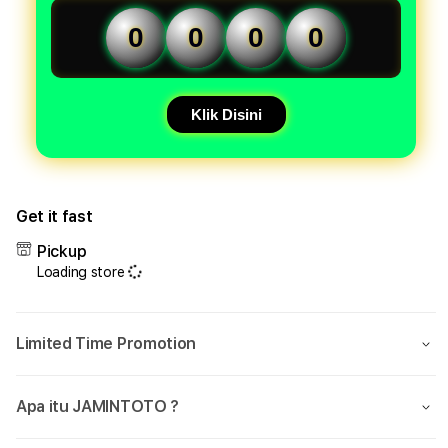
Terpercaya
Terp
dengan
deng
0
0
0
0
Peluang
Pelu
Menang
Men
Besar
Besa
&
&
Klik Disini
Akses
Akse
Super
Supe
Lancar
Lanc
Get it fast
Pickup
Loading store
Limited Time Promotion
Apa itu JAMINTOTO ?