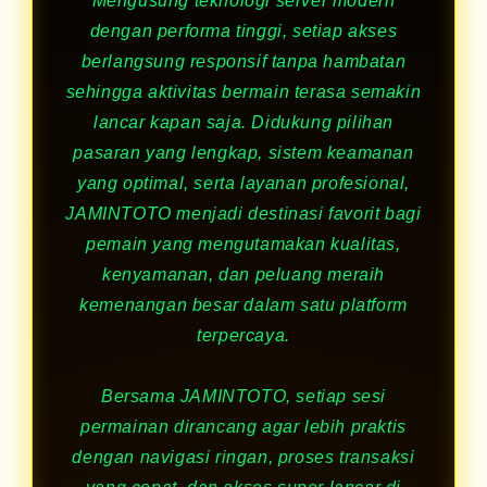
Mengusung teknologi server modern
dengan performa tinggi, setiap akses
berlangsung responsif tanpa hambatan
sehingga aktivitas bermain terasa semakin
lancar kapan saja. Didukung pilihan
pasaran yang lengkap, sistem keamanan
yang optimal, serta layanan profesional,
JAMINTOTO menjadi destinasi favorit bagi
pemain yang mengutamakan kualitas,
kenyamanan, dan peluang meraih
kemenangan besar dalam satu platform
terpercaya.
Bersama JAMINTOTO, setiap sesi
permainan dirancang agar lebih praktis
dengan navigasi ringan, proses transaksi