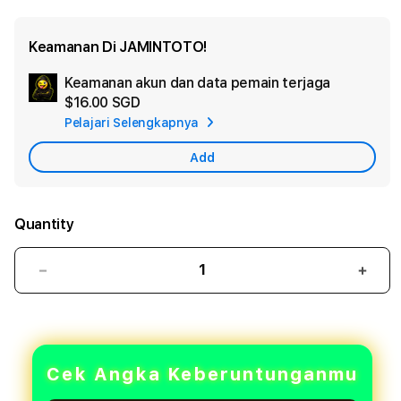
Keamanan Di JAMINTOTO!
Keamanan akun dan data pemain terjaga
Ad
$16.00 SGD
App
Pelajari Selengkapnya
Car
Add
Quantity
Decrease
Incr
quantity
quant
for
for
JAMINTOTO
JAM
-
-
Agen
Agen
Cek Angka Keberuntunganmu
Macau
Maca