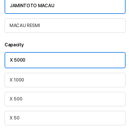
JAMINTOTO MACAU
MACAU RESMI
Capacity
X 5000
X 1000
X 500
X 50