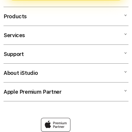
maksimal.
sehingga menjadi pilihan utama
banyak pemain yang mengutamakan
Products
kualitas layanan.
Services
JAMINTOTO
JAMINTOTO LOGIN
Support
AppleCare+
JAMINTOTO MACAU
Corporate
TOTO MACAU
About iStudio
My Account
Toto Macau
AGEN MACAU
Collection & Delivery
Elush Service Provider
MACAU RESMI
Apple Premium Partner
About Us
Returns & Exchanges
Financing Options
TOGEL ONLINE
Find an iStudio near you
Contact Us
Trade-in
AGEN MACAU TERPERCAYA
Why Shop at iStudio
FAQ
Traveller’s Reservation
Elush Corporate Website
Privacy Policy