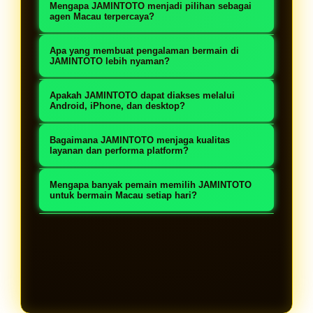
Mengapa JAMINTOTO menjadi pilihan sebagai
agen Macau terpercaya?
JAMINTOTO menghadirkan platform
Apa yang membuat pengalaman bermain di
modern dengan akses super lancar,
JAMINTOTO lebih nyaman?
pilihan pasaran yang lengkap, sistem
Seluruh fitur dirancang dengan
Apakah JAMINTOTO dapat diakses melalui
yang stabil, serta layanan profesional
teknologi yang responsif, waktu
Android, iPhone, dan desktop?
sehingga setiap aktivitas bermain
muat yang cepat, navigasi yang
Ya. Platform telah dioptimalkan agar
terasa lebih nyaman, praktis, dan
Bagaimana JAMINTOTO menjaga kualitas
ringan, dan performa server yang
berjalan mulus di Android, iPhone,
layanan dan performa platform?
konsisten setiap hari.
stabil sehingga pengguna dapat
tablet, laptop, maupun desktop.
JAMINTOTO terus melakukan
menikmati permainan tanpa
Mengapa banyak pemain memilih JAMINTOTO
Tampilan adaptif dan sistem yang
pengembangan teknologi,
untuk bermain Macau setiap hari?
gangguan di berbagai perangkat.
responsif membuat seluruh fitur
optimalisasi server, peningkatan
Karena JAMINTOTO menawarkan
tetap nyaman digunakan kapan saja.
kecepatan akses, serta pembaruan
kombinasi akses super cepat,
sistem secara berkala agar
pasaran yang lengkap, transaksi
pengalaman bermain tetap stabil,
praktis, sistem yang konsisten, serta
aman, dan memberikan kenyamanan
peluang bermain yang lebih optimal