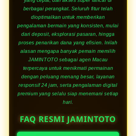
yang cepat, dan akses super lancar di
berbagai perangkat. Seluruh fitur telah
dioptimalkan untuk memberikan
pengalaman bermain yang konsisten, mulai
dari deposit, eksplorasi pasaran, hingga
proses penarikan dana yang efisien. Inilah
alasan mengapa banyak pemain memilih
JAMINTOTO sebagai agen Macau
terpercaya untuk menikmati permainan
dengan peluang menang besar, layanan
responsif 24 jam, serta pengalaman digital
premium yang selalu siap menemani setiap
hari.
FAQ RESMI JAMINTOTO