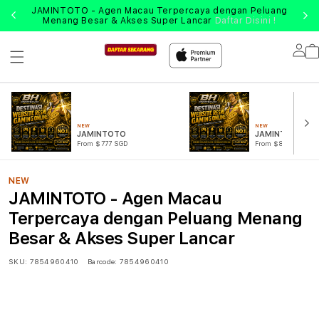
JAMINTOTO - Agen Macau Terpercaya dengan Peluang
Lo
Menang Besar & Akses Super Lancar
Daftar Disini !
Lo
in
NEW
NEW
JAMINTOTO
JAMINTOTO LO
From $777 SGD
From $888 SGD
NEW
JAMINTOTO - Agen Macau
Terpercaya dengan Peluang Menang
Besar & Akses Super Lancar
SKU:
7854960410
Barcode:
7854960410