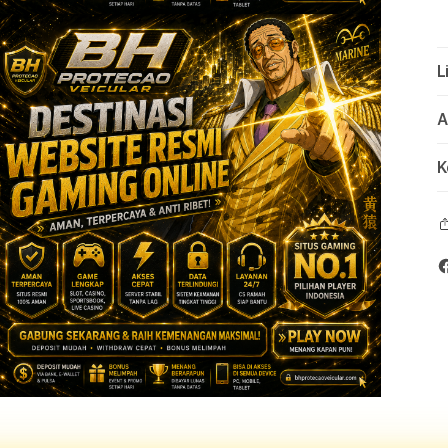
Open
media
7
in
L
modal
A
K
Open
media
9