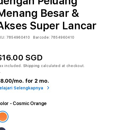
dengan Peluang
Menang Besar &
Akses Super Lancar
KU:
7854960410
Barcode:
7854960410
$16.00 SGD
ax included.
Shipping
calculated at checkout.
r
8.00
/mo. for 2 mo.
elajari Selengkapnya
olor
- Cosmic Orange