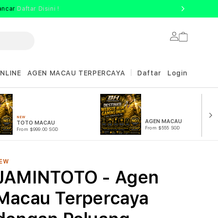
ancar
Daftar Disini !
Log
Cart
in
NLINE
AGEN MACAU TERPERCAYA
Daftar
Login
NEW
AGEN MACAU
TOTO MACAU
From $555 SGD
From $999.00 SGD
EW
JAMINTOTO - Agen
Macau Terpercaya