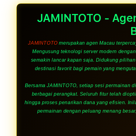
in
modal
JAMINTOTO - Agen
B
JAMINTOTO
merupakan agen Macau terpercay
Mengusung teknologi server modern dengan p
semakin lancar kapan saja. Didukung piliha
destinasi favorit bagi pemain yang mengu
Bersama JAMINTOTO, setiap sesi permainan dira
berbagai perangkat. Seluruh fitur telah dio
hingga proses penarikan dana yang efisien. I
permainan dengan peluang menang besar, l