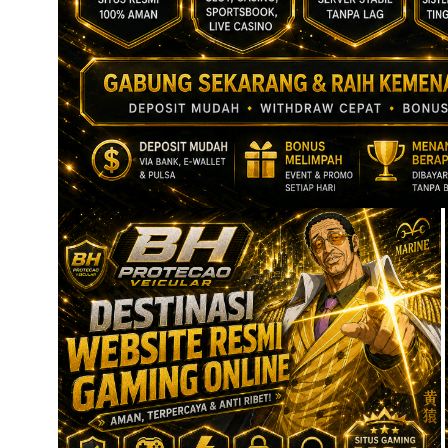
Open
media
1
in
modal