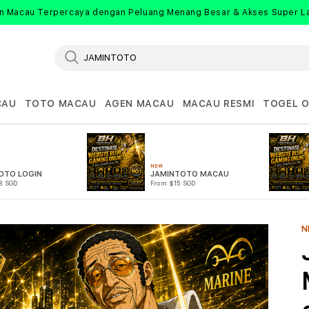
 Macau Terpercaya dengan Peluang Menang Besar & Akses Super L
CAU
TOTO MACAU
AGEN MACAU
MACAU RESMI
TOGEL O
NEW
OTO LOGIN
JAMINTOTO MACAU
8 SGD
From $15 SGD
N