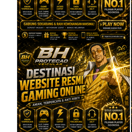
Open
media
2
in
modal