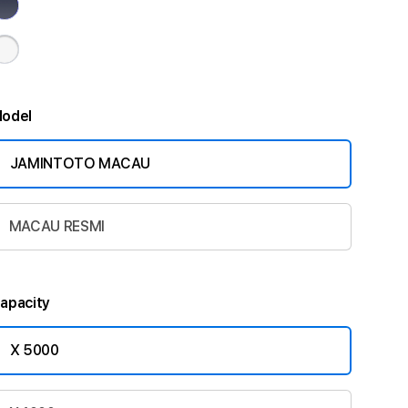
odel
JAMINTOTO MACAU
MACAU RESMI
apacity
X 5000