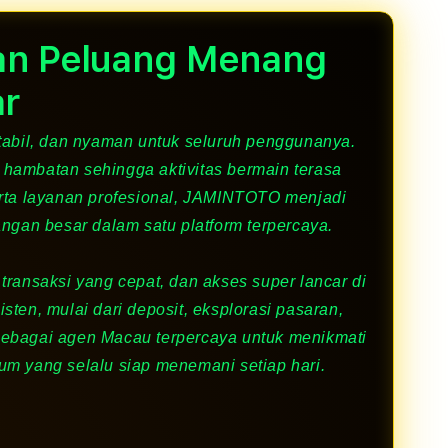
an Peluang Menang
ar
abil, dan nyaman untuk seluruh penggunanya.
 hambatan sehingga aktivitas bermain terasa
erta layanan profesional, JAMINTOTO menjadi
gan besar dalam satu platform terpercaya.
ransaksi yang cepat, dan akses super lancar di
ten, mulai dari deposit, eksplorasi pasaran,
sebagai agen Macau terpercaya untuk menikmati
um yang selalu siap menemani setiap hari.