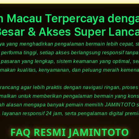
in
modal
 Macau Terpercaya deng
esar & Akses Super Lanc
a yang menghadirkan pengalaman bermain lebih cepat, st
erforma tinggi, setiap akses berlangsung responsif tanpa
n pasaran yang lengkap, sistem keamanan yang optimal, s
tamakan kualitas, kenyamanan, dan peluang meraih kemenan
ncang agar lebih praktis dengan navigasi ringan, proses t
ptimalkan untuk memberikan pengalaman bermain yang konsis
nilah alasan mengapa banyak pemain memilih JAMINTOTO 
ayanan responsif 24 jam, serta pengalaman digital premi
FAQ RESMI JAMINTOTO