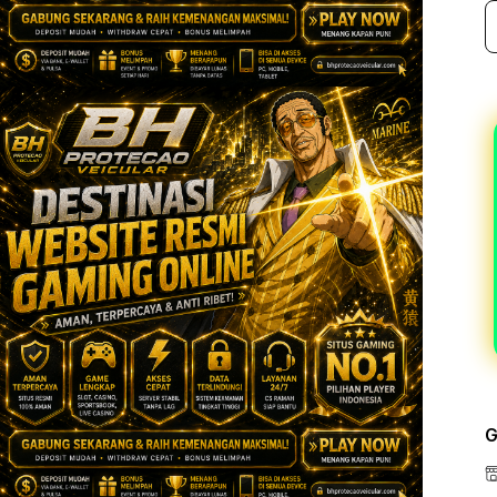
Open
media
5
in
modal
G