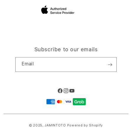
Site Terms of Use
Subscribe to our emails
Email
Facebook
Instagram
YouTube
Payment
methods
© 2025,
JAMINTOTO
Powered by Shopify