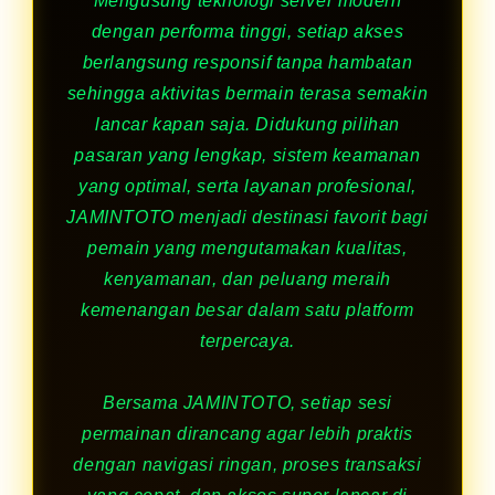
Mengusung teknologi server modern
dengan performa tinggi, setiap akses
berlangsung responsif tanpa hambatan
sehingga aktivitas bermain terasa semakin
lancar kapan saja. Didukung pilihan
pasaran yang lengkap, sistem keamanan
yang optimal, serta layanan profesional,
JAMINTOTO menjadi destinasi favorit bagi
pemain yang mengutamakan kualitas,
kenyamanan, dan peluang meraih
kemenangan besar dalam satu platform
terpercaya.
Bersama JAMINTOTO, setiap sesi
permainan dirancang agar lebih praktis
dengan navigasi ringan, proses transaksi