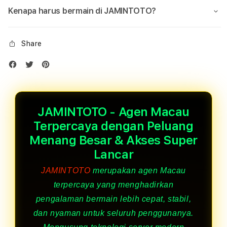
Kenapa harus bermain di JAMINTOTO?
Share
JAMINTOTO - Agen Macau
Terpercaya dengan Peluang
Menang Besar & Akses Super
Lancar
JAMINTOTO
merupakan agen Macau
terpercaya yang menghadirkan
pengalaman bermain lebih cepat, stabil,
dan nyaman untuk seluruh penggunanya.