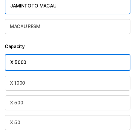
JAMINTOTO MACAU
MACAU RESMI
Capacity
X 5000
X 1000
X 500
X 50