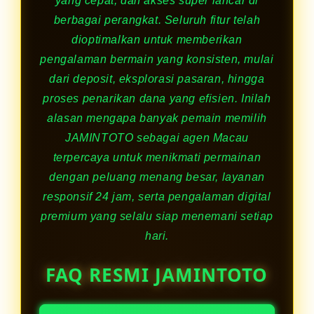
yang cepat, dan akses super lancar di
berbagai perangkat. Seluruh fitur telah
dioptimalkan untuk memberikan
pengalaman bermain yang konsisten, mulai
dari deposit, eksplorasi pasaran, hingga
proses penarikan dana yang efisien. Inilah
alasan mengapa banyak pemain memilih
JAMINTOTO sebagai agen Macau
terpercaya untuk menikmati permainan
dengan peluang menang besar, layanan
responsif 24 jam, serta pengalaman digital
premium yang selalu siap menemani setiap
hari.
FAQ RESMI JAMINTOTO