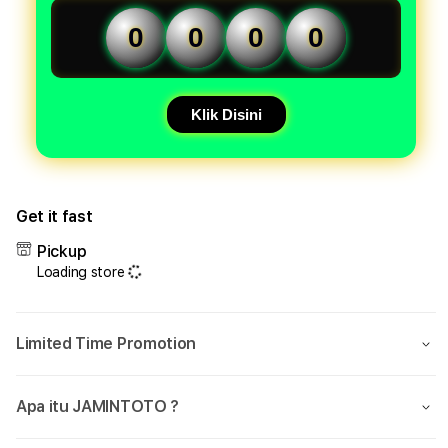
Terpercaya
Terp
dengan
deng
0
0
0
0
Peluang
Pelu
Menang
Men
Besar
Besa
&
&
Klik Disini
Akses
Akse
Super
Supe
Lancar
Lanc
Get it fast
Pickup
Loading store
Limited Time Promotion
Apa itu JAMINTOTO ?