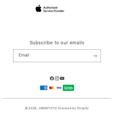
Site Terms of Use
Subscribe to our emails
Email
Facebook
Instagram
YouTube
Payment
methods
© 2025,
JAMINTOTO
Powered by Shopify