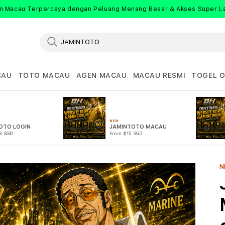
 Macau Terpercaya dengan Peluang Menang Besar & Akses Super L
CAU
TOTO MACAU
AGEN MACAU
MACAU RESMI
TOGEL O
NEW
OTO LOGIN
JAMINTOTO MACAU
8 SGD
From $15 SGD
N