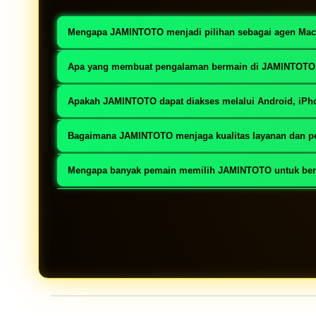
Mengapa JAMINTOTO menjadi pilihan sebagai agen Mac
JAMINTOTO menghadirkan platform modern 
Apa yang membuat pengalaman bermain di JAMINTOTO
profesional sehingga setiap aktivitas berma
Seluruh fitur dirancang dengan teknologi
Apakah JAMINTOTO dapat diakses melalui Android, iPh
sehingga pengguna dapat menikmati perma
Ya. Platform telah dioptimalkan agar berj
Bagaimana JAMINTOTO menjaga kualitas layanan dan pe
responsif membuat seluruh fitur tetap ny
JAMINTOTO terus melakukan pengembangan 
Mengapa banyak pemain memilih JAMINTOTO untuk berm
berkala agar pengalaman bermain tetap s
Karena JAMINTOTO menawarkan kombinasi 
peluang bermain yang lebih optimal sehin