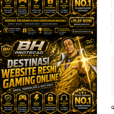
Open
media
3
in
modal
Q