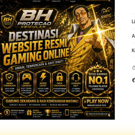
Open
media
7
in
L
modal
A
K
Open
media
9