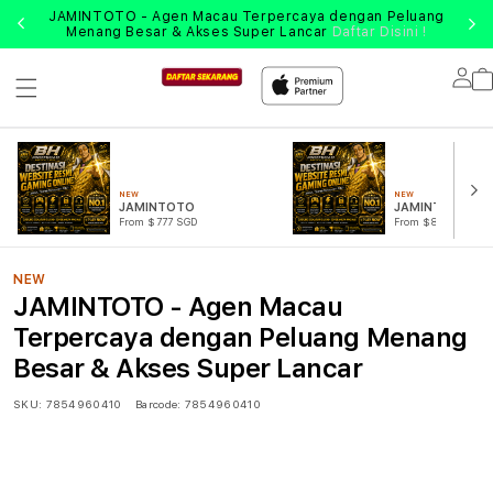
JAMINTOTO - Agen Macau Terpercaya dengan Peluang
Lo
Menang Besar & Akses Super Lancar
Daftar Disini !
Lo
in
NEW
NEW
JAMINTOTO
JAMINTOTO LO
From $777 SGD
From $888 SGD
NEW
JAMINTOTO - Agen Macau
Terpercaya dengan Peluang Menang
Besar & Akses Super Lancar
SKU:
7854960410
Barcode:
7854960410