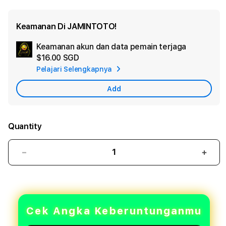
Keamanan Di JAMINTOTO!
Keamanan akun dan data pemain terjaga
Ad
$16.00 SGD
App
Pelajari Selengkapnya
Car
Add
Quantity
Decrease
Incr
quantity
quant
for
for
JAMINTOTO
JAM
-
-
Agen
Agen
Cek Angka Keberuntunganmu
Macau
Maca