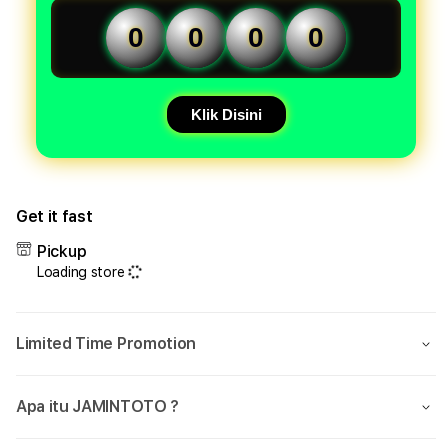
Terpercaya
Terp
dengan
deng
0
0
0
0
Peluang
Pelu
Menang
Men
Besar
Besa
&
&
Klik Disini
Akses
Akse
Super
Supe
Lancar
Lanc
Get it fast
Pickup
Loading store
Limited Time Promotion
Apa itu JAMINTOTO ?