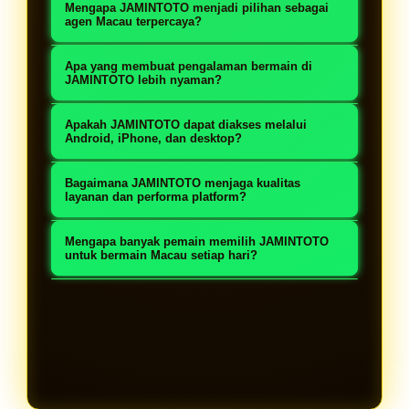
Mengapa JAMINTOTO menjadi pilihan sebagai
agen Macau terpercaya?
JAMINTOTO menghadirkan platform
Apa yang membuat pengalaman bermain di
modern dengan akses super lancar,
JAMINTOTO lebih nyaman?
pilihan pasaran yang lengkap, sistem
Seluruh fitur dirancang dengan
Apakah JAMINTOTO dapat diakses melalui
yang stabil, serta layanan profesional
teknologi yang responsif, waktu
Android, iPhone, dan desktop?
sehingga setiap aktivitas bermain
muat yang cepat, navigasi yang
Ya. Platform telah dioptimalkan agar
terasa lebih nyaman, praktis, dan
Bagaimana JAMINTOTO menjaga kualitas
ringan, dan performa server yang
berjalan mulus di Android, iPhone,
layanan dan performa platform?
konsisten setiap hari.
stabil sehingga pengguna dapat
tablet, laptop, maupun desktop.
JAMINTOTO terus melakukan
menikmati permainan tanpa
Mengapa banyak pemain memilih JAMINTOTO
Tampilan adaptif dan sistem yang
pengembangan teknologi,
untuk bermain Macau setiap hari?
gangguan di berbagai perangkat.
responsif membuat seluruh fitur
optimalisasi server, peningkatan
Karena JAMINTOTO menawarkan
tetap nyaman digunakan kapan saja.
kecepatan akses, serta pembaruan
kombinasi akses super cepat,
sistem secara berkala agar
pasaran yang lengkap, transaksi
pengalaman bermain tetap stabil,
praktis, sistem yang konsisten, serta
aman, dan memberikan kenyamanan
peluang bermain yang lebih optimal