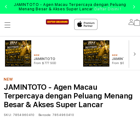
JAMINTOTO - Agen Macau Terpercaya dengan Peluang
Lo
Menang Besar & Akses Super Lancar
Daftar Disini !
Lo
in
NEW
NEW
JAMINTOTO
JAMINTOTO LO
From $777 SGD
From $888 SGD
NEW
JAMINTOTO - Agen Macau
Terpercaya dengan Peluang Menang
Besar & Akses Super Lancar
SKU:
7854960410
Barcode:
7854960410