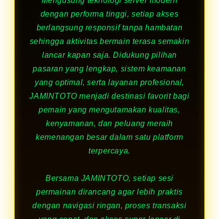
Mengusung teknologi server modern
dengan performa tinggi, setiap akses
berlangsung responsif tanpa hambatan
sehingga aktivitas bermain terasa semakin
lancar kapan saja. Didukung pilihan
pasaran yang lengkap, sistem keamanan
yang optimal, serta layanan profesional,
JAMINTOTO menjadi destinasi favorit bagi
pemain yang mengutamakan kualitas,
kenyamanan, dan peluang meraih
kemenangan besar dalam satu platform
terpercaya.
Bersama JAMINTOTO, setiap sesi
permainan dirancang agar lebih praktis
dengan navigasi ringan, proses transaksi