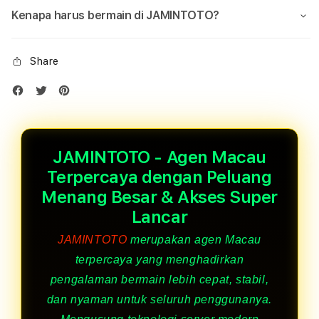
Kenapa harus bermain di JAMINTOTO?
Share
JAMINTOTO - Agen Macau
Terpercaya dengan Peluang
Menang Besar & Akses Super
Lancar
JAMINTOTO
merupakan agen Macau
terpercaya yang menghadirkan
pengalaman bermain lebih cepat, stabil,
dan nyaman untuk seluruh penggunanya.