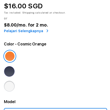
$16.00 SGD
Tax included.
Shipping
calculated at checkout.
or
$8.00
/mo. for 2 mo.
Pelajari Selengkapnya
Color
- Cosmic Orange
Model