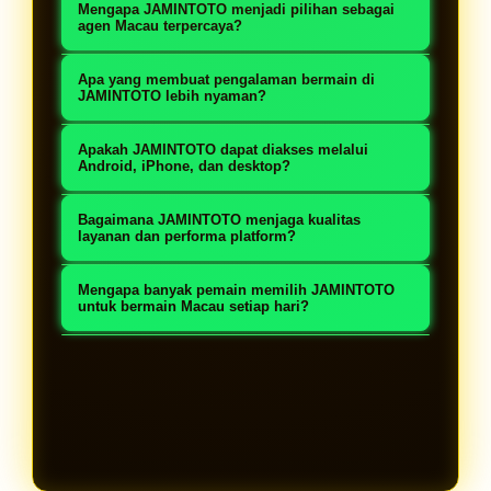
Mengapa JAMINTOTO menjadi pilihan sebagai
agen Macau terpercaya?
JAMINTOTO menghadirkan platform
Apa yang membuat pengalaman bermain di
modern dengan akses super lancar,
JAMINTOTO lebih nyaman?
pilihan pasaran yang lengkap, sistem
Seluruh fitur dirancang dengan
Apakah JAMINTOTO dapat diakses melalui
yang stabil, serta layanan profesional
teknologi yang responsif, waktu
Android, iPhone, dan desktop?
sehingga setiap aktivitas bermain
muat yang cepat, navigasi yang
Ya. Platform telah dioptimalkan agar
terasa lebih nyaman, praktis, dan
Bagaimana JAMINTOTO menjaga kualitas
ringan, dan performa server yang
berjalan mulus di Android, iPhone,
layanan dan performa platform?
konsisten setiap hari.
stabil sehingga pengguna dapat
tablet, laptop, maupun desktop.
JAMINTOTO terus melakukan
menikmati permainan tanpa
Mengapa banyak pemain memilih JAMINTOTO
Tampilan adaptif dan sistem yang
pengembangan teknologi,
untuk bermain Macau setiap hari?
gangguan di berbagai perangkat.
responsif membuat seluruh fitur
optimalisasi server, peningkatan
Karena JAMINTOTO menawarkan
tetap nyaman digunakan kapan saja.
kecepatan akses, serta pembaruan
kombinasi akses super cepat,
sistem secara berkala agar
pasaran yang lengkap, transaksi
pengalaman bermain tetap stabil,
praktis, sistem yang konsisten, serta
aman, dan memberikan kenyamanan
peluang bermain yang lebih optimal