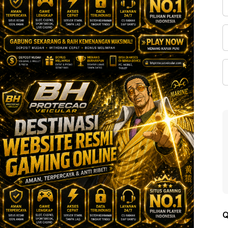
Open
media
3
in
modal
Q