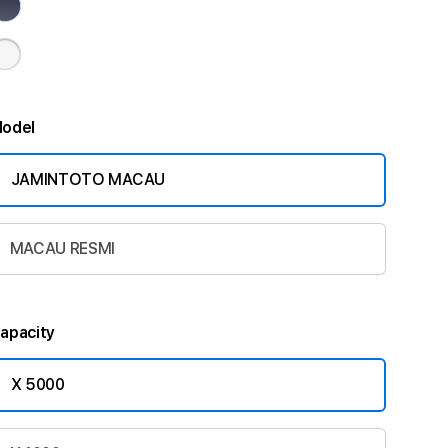
odel
JAMINTOTO MACAU
MACAU RESMI
apacity
X 5000