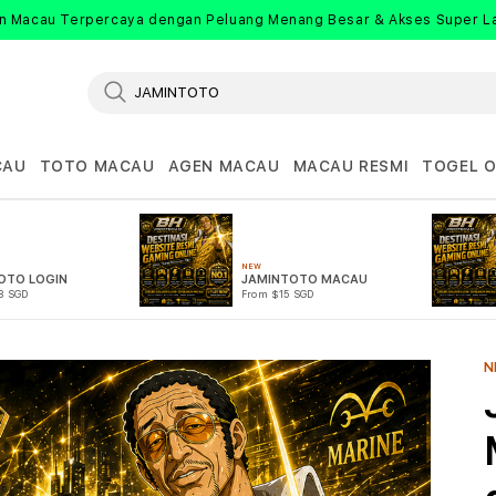
 Macau Terpercaya dengan Peluang Menang Besar & Akses Super L
CAU
TOTO MACAU
AGEN MACAU
MACAU RESMI
TOGEL O
NEW
OTO LOGIN
JAMINTOTO MACAU
8 SGD
From $15 SGD
N