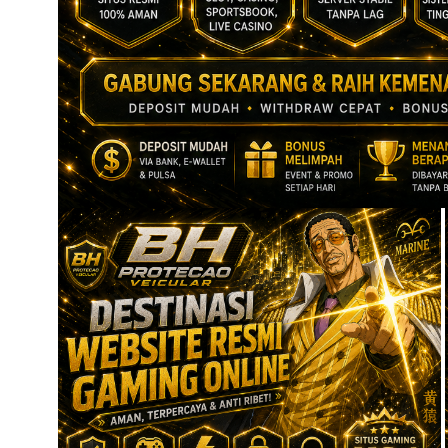
Open
media
1
in
modal