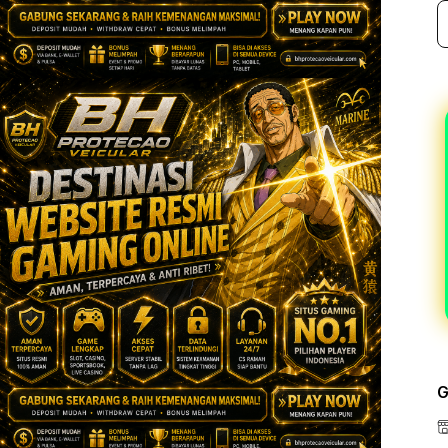
Open
media
5
in
modal
G