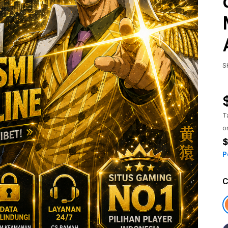
S
T
o
$
P
C