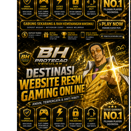
Open
media
2
in
modal