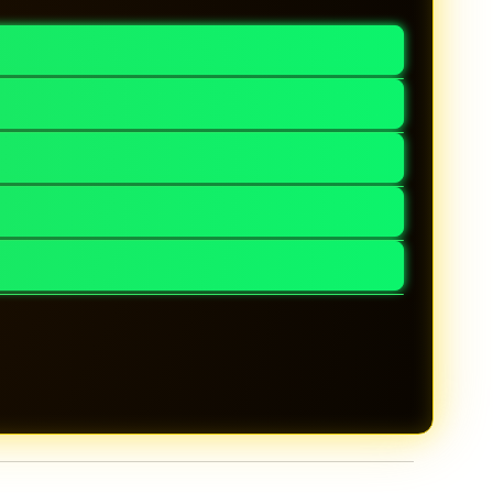
ngkap, sistem yang stabil, serta layanan
ari.
g ringan, dan performa server yang stabil
 desktop. Tampilan adaptif dan sistem yang
tan akses, serta pembaruan sistem secara
i praktis, sistem yang konsisten, serta
amakan kualitas layanan.