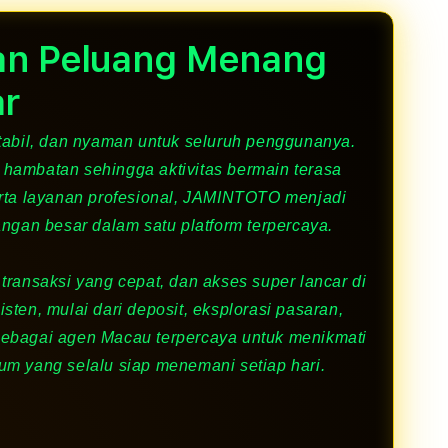
an Peluang Menang
ar
abil, dan nyaman untuk seluruh penggunanya.
 hambatan sehingga aktivitas bermain terasa
erta layanan profesional, JAMINTOTO menjadi
gan besar dalam satu platform terpercaya.
ransaksi yang cepat, dan akses super lancar di
ten, mulai dari deposit, eksplorasi pasaran,
sebagai agen Macau terpercaya untuk menikmati
um yang selalu siap menemani setiap hari.