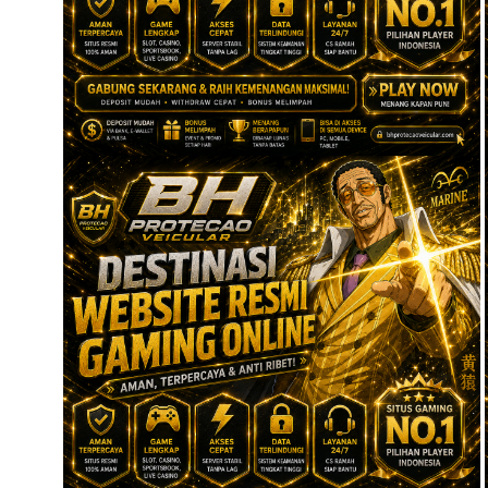
Open
media
2
in
modal