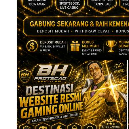
Open
media
1
in
modal