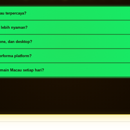
au terpercaya?
dengan akses super lancar, pilihan pasaran yang le
 lebih nyaman?
in terasa lebih nyaman, praktis, dan konsisten setiap h
 yang responsif, waktu muat yang cepat, navigasi yan
one, dan desktop?
inan tanpa gangguan di berbagai perangkat.
alan mulus di Android, iPhone, tablet, laptop, maupun
rforma platform?
aman digunakan kapan saja.
teknologi, optimalisasi server, peningkatan kecepa
ain Macau setiap hari?
tabil, aman, dan memberikan kenyamanan maksimal.
akses super cepat, pasaran yang lengkap, transaks
gga menjadi pilihan utama banyak pemain yang mengut