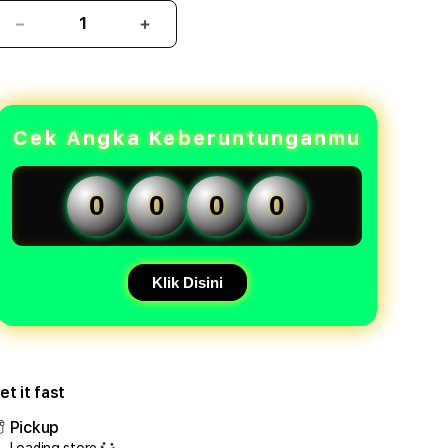
Decrease
Increase
quantity
quantity
for
for
JAMINTOTO
JAMINTOTO
-
-
Cek Angka Keberuntunganmu
Agen
Agen
Macau
Macau
Terpercaya
Terpercaya
0
0
0
0
dengan
dengan
Peluang
Peluang
Menang
Menang
Besar
Besar
Klik Disini
&
&
Akses
Akses
Super
Super
Lancar
Lancar
et it fast
Pickup