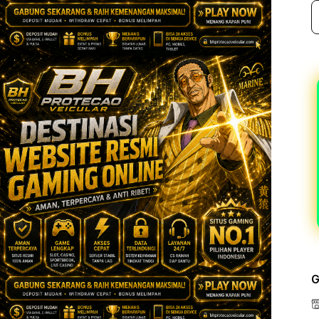
Open
media
5
in
modal
G