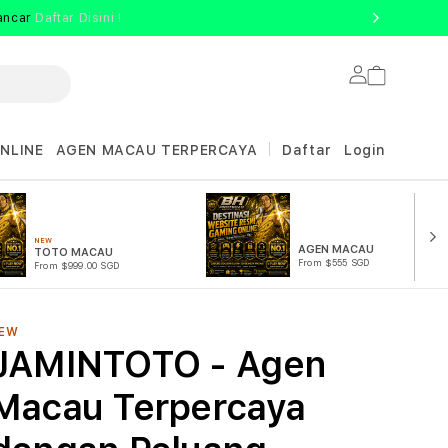
ancar
Daftar Disini !
Log
Cart
in
NLINE
AGEN MACAU TERPERCAYA
Daftar
Login
NEW
AGEN MACAU
TOTO MACAU
From $555 SGD
From $999.00 SGD
EW
JAMINTOTO - Agen
Macau Terpercaya