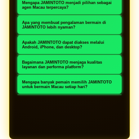
Mengapa JAMINTOTO menjadi pilihan sebagai
agen Macau terpercaya?
JAMINTOTO menghadirkan platform
Apa yang membuat pengalaman bermain di
modern dengan akses super lancar,
JAMINTOTO lebih nyaman?
pilihan pasaran yang lengkap, sistem
Seluruh fitur dirancang dengan
Apakah JAMINTOTO dapat diakses melalui
yang stabil, serta layanan profesional
teknologi yang responsif, waktu
Android, iPhone, dan desktop?
sehingga setiap aktivitas bermain
muat yang cepat, navigasi yang
Ya. Platform telah dioptimalkan agar
terasa lebih nyaman, praktis, dan
Bagaimana JAMINTOTO menjaga kualitas
ringan, dan performa server yang
berjalan mulus di Android, iPhone,
layanan dan performa platform?
konsisten setiap hari.
stabil sehingga pengguna dapat
tablet, laptop, maupun desktop.
JAMINTOTO terus melakukan
menikmati permainan tanpa
Mengapa banyak pemain memilih JAMINTOTO
Tampilan adaptif dan sistem yang
pengembangan teknologi,
untuk bermain Macau setiap hari?
gangguan di berbagai perangkat.
responsif membuat seluruh fitur
optimalisasi server, peningkatan
Karena JAMINTOTO menawarkan
tetap nyaman digunakan kapan saja.
kecepatan akses, serta pembaruan
kombinasi akses super cepat,
sistem secara berkala agar
pasaran yang lengkap, transaksi
pengalaman bermain tetap stabil,
praktis, sistem yang konsisten, serta
aman, dan memberikan kenyamanan
peluang bermain yang lebih optimal