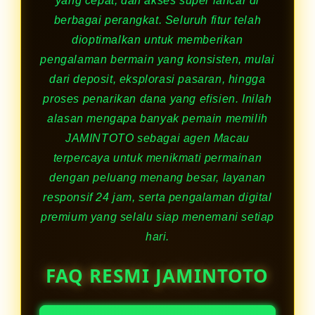
yang cepat, dan akses super lancar di
berbagai perangkat. Seluruh fitur telah
dioptimalkan untuk memberikan
pengalaman bermain yang konsisten, mulai
dari deposit, eksplorasi pasaran, hingga
proses penarikan dana yang efisien. Inilah
alasan mengapa banyak pemain memilih
JAMINTOTO sebagai agen Macau
terpercaya untuk menikmati permainan
dengan peluang menang besar, layanan
responsif 24 jam, serta pengalaman digital
premium yang selalu siap menemani setiap
hari.
FAQ RESMI JAMINTOTO