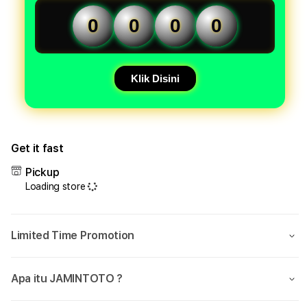
Terpercaya
Terp
dengan
deng
0
0
0
0
Peluang
Pelu
Menang
Men
Besar
Besa
&
&
Klik Disini
Akses
Akse
Super
Supe
Lancar
Lanc
Get it fast
Pickup
Loading store
Limited Time Promotion
Apa itu JAMINTOTO ?