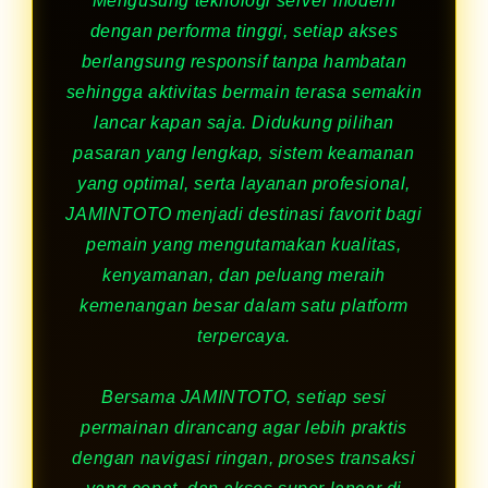
Mengusung teknologi server modern
dengan performa tinggi, setiap akses
berlangsung responsif tanpa hambatan
sehingga aktivitas bermain terasa semakin
lancar kapan saja. Didukung pilihan
pasaran yang lengkap, sistem keamanan
yang optimal, serta layanan profesional,
JAMINTOTO menjadi destinasi favorit bagi
pemain yang mengutamakan kualitas,
kenyamanan, dan peluang meraih
kemenangan besar dalam satu platform
terpercaya.
Bersama JAMINTOTO, setiap sesi
permainan dirancang agar lebih praktis
dengan navigasi ringan, proses transaksi