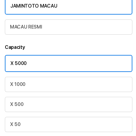
JAMINTOTO MACAU
MACAU RESMI
Capacity
X 5000
X 1000
X 500
X 50