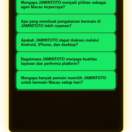
Mengapa JAMINTOTO menjadi pilihan sebagai
agen Macau terpercaya?
JAMINTOTO menghadirkan platform
Apa yang membuat pengalaman bermain di
modern dengan akses super lancar,
JAMINTOTO lebih nyaman?
pilihan pasaran yang lengkap, sistem
Seluruh fitur dirancang dengan
Apakah JAMINTOTO dapat diakses melalui
yang stabil, serta layanan profesional
teknologi yang responsif, waktu
Android, iPhone, dan desktop?
sehingga setiap aktivitas bermain
muat yang cepat, navigasi yang
Ya. Platform telah dioptimalkan agar
terasa lebih nyaman, praktis, dan
Bagaimana JAMINTOTO menjaga kualitas
ringan, dan performa server yang
berjalan mulus di Android, iPhone,
layanan dan performa platform?
konsisten setiap hari.
stabil sehingga pengguna dapat
tablet, laptop, maupun desktop.
JAMINTOTO terus melakukan
menikmati permainan tanpa
Mengapa banyak pemain memilih JAMINTOTO
Tampilan adaptif dan sistem yang
pengembangan teknologi,
untuk bermain Macau setiap hari?
gangguan di berbagai perangkat.
responsif membuat seluruh fitur
optimalisasi server, peningkatan
Karena JAMINTOTO menawarkan
tetap nyaman digunakan kapan saja.
kecepatan akses, serta pembaruan
kombinasi akses super cepat,
sistem secara berkala agar
pasaran yang lengkap, transaksi
pengalaman bermain tetap stabil,
praktis, sistem yang konsisten, serta
aman, dan memberikan kenyamanan
peluang bermain yang lebih optimal