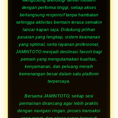
Mengusung teknologi server modern
dengan performa tinggi, setiap akses
berlangsung responsif tanpa hambatan
sehingga aktivitas bermain terasa semakin
lancar kapan saja. Didukung pilihan
pasaran yang lengkap, sistem keamanan
yang optimal, serta layanan profesional,
JAMINTOTO menjadi destinasi favorit bagi
pemain yang mengutamakan kualitas,
kenyamanan, dan peluang meraih
kemenangan besar dalam satu platform
terpercaya.
Bersama JAMINTOTO, setiap sesi
permainan dirancang agar lebih praktis
dengan navigasi ringan, proses transaksi