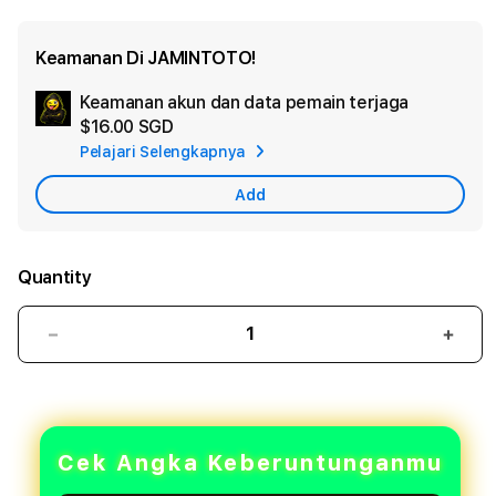
Keamanan Di JAMINTOTO!
Keamanan akun dan data pemain terjaga
Ad
$16.00 SGD
App
Pelajari Selengkapnya
Car
Add
Quantity
Decrease
Incr
quantity
quant
for
for
JAMINTOTO
JAM
-
-
Agen
Agen
Cek Angka Keberuntunganmu
Macau
Maca