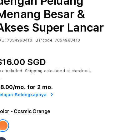
dengan Peluang
Menang Besar &
Akses Super Lancar
KU:
7854960410
Barcode:
7854960410
$16.00 SGD
ax included.
Shipping
calculated at checkout.
r
8.00
/mo. for 2 mo.
elajari Selengkapnya
olor
- Cosmic Orange