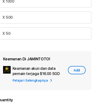
X 1000
X 500
X 50
Keamanan Di JAMINTOTO!
Keamanan akun dan data
Add
Add
pemain terjaga
$16.00 SGD
Apple
Pelajari Selengkapnya
Care
uantity