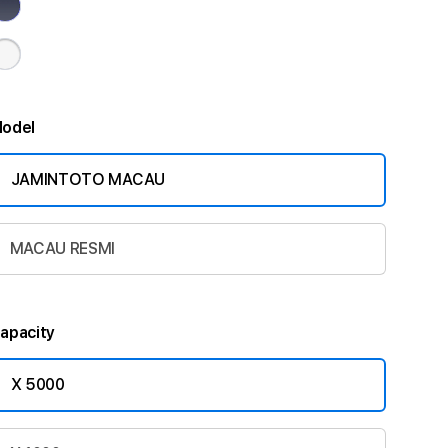
odel
JAMINTOTO MACAU
MACAU RESMI
apacity
X 5000