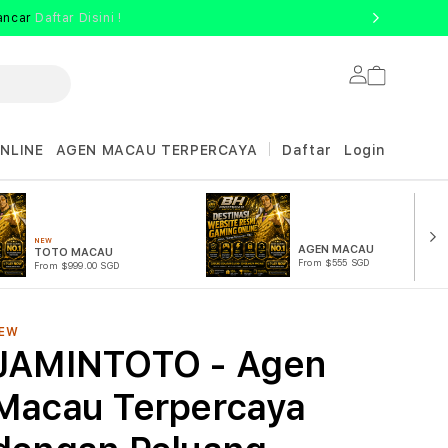
ancar
Daftar Disini !
Log
Cart
in
NLINE
AGEN MACAU TERPERCAYA
Daftar
Login
NEW
AGEN MACAU
TOTO MACAU
From $555 SGD
From $999.00 SGD
EW
JAMINTOTO - Agen
Macau Terpercaya