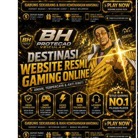
Open
media
4
in
modal