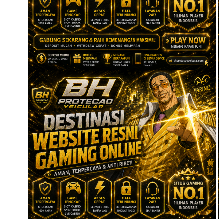
Open
media
2
in
modal