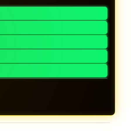
ngkap, sistem yang stabil, serta layanan
ari.
g ringan, dan performa server yang stabil
 desktop. Tampilan adaptif dan sistem yang
tan akses, serta pembaruan sistem secara
i praktis, sistem yang konsisten, serta
amakan kualitas layanan.