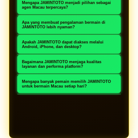
Mengapa JAMINTOTO menjadi pilihan sebagai
agen Macau terpercaya?
JAMINTOTO menghadirkan platform
Apa yang membuat pengalaman bermain di
modern dengan akses super lancar,
JAMINTOTO lebih nyaman?
pilihan pasaran yang lengkap, sistem
Seluruh fitur dirancang dengan
Apakah JAMINTOTO dapat diakses melalui
yang stabil, serta layanan profesional
teknologi yang responsif, waktu
Android, iPhone, dan desktop?
sehingga setiap aktivitas bermain
muat yang cepat, navigasi yang
Ya. Platform telah dioptimalkan agar
terasa lebih nyaman, praktis, dan
Bagaimana JAMINTOTO menjaga kualitas
ringan, dan performa server yang
berjalan mulus di Android, iPhone,
layanan dan performa platform?
konsisten setiap hari.
stabil sehingga pengguna dapat
tablet, laptop, maupun desktop.
JAMINTOTO terus melakukan
menikmati permainan tanpa
Mengapa banyak pemain memilih JAMINTOTO
Tampilan adaptif dan sistem yang
pengembangan teknologi,
untuk bermain Macau setiap hari?
gangguan di berbagai perangkat.
responsif membuat seluruh fitur
optimalisasi server, peningkatan
Karena JAMINTOTO menawarkan
tetap nyaman digunakan kapan saja.
kecepatan akses, serta pembaruan
kombinasi akses super cepat,
sistem secara berkala agar
pasaran yang lengkap, transaksi
pengalaman bermain tetap stabil,
praktis, sistem yang konsisten, serta
aman, dan memberikan kenyamanan
peluang bermain yang lebih optimal