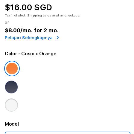
$16.00 SGD
Tax included.
Shipping
calculated at checkout.
or
$8.00
/mo. for 2 mo.
Pelajari Selengkapnya
Color
- Cosmic Orange
Model