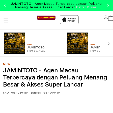
JAMINTOTO - Agen Macau Terpercaya dengan Peluang
Lo
Menang Besar & Akses Super Lancar
Daftar Disini !
Lo
in
NEW
NEW
JAMINTOTO
JAMINTOTO LO
From $777 SGD
From $888 SGD
NEW
JAMINTOTO - Agen Macau
Terpercaya dengan Peluang Menang
Besar & Akses Super Lancar
SKU:
7854960410
Barcode:
7854960410