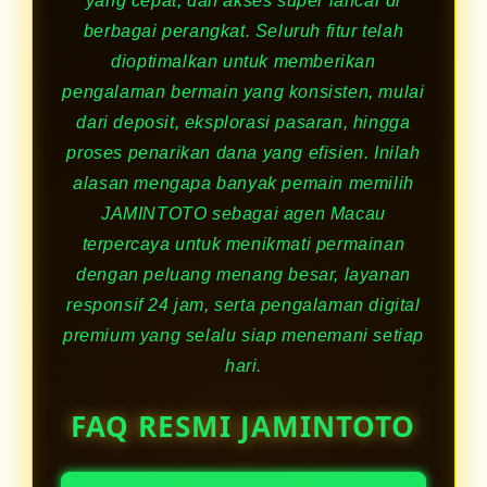
yang cepat, dan akses super lancar di
berbagai perangkat. Seluruh fitur telah
dioptimalkan untuk memberikan
pengalaman bermain yang konsisten, mulai
dari deposit, eksplorasi pasaran, hingga
proses penarikan dana yang efisien. Inilah
alasan mengapa banyak pemain memilih
JAMINTOTO sebagai agen Macau
terpercaya untuk menikmati permainan
dengan peluang menang besar, layanan
responsif 24 jam, serta pengalaman digital
premium yang selalu siap menemani setiap
hari.
FAQ RESMI JAMINTOTO