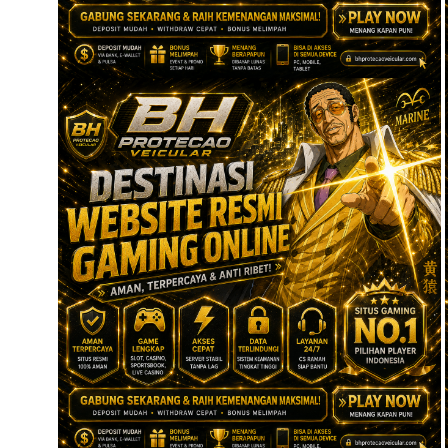
Open
media
4
in
modal