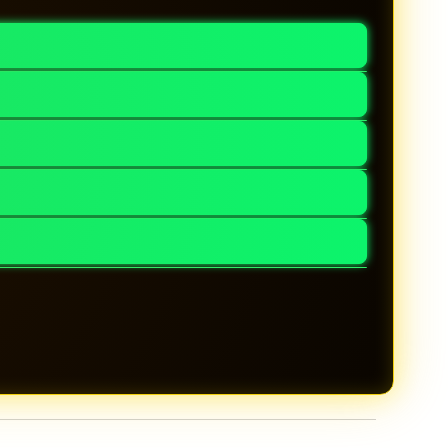
ngkap, sistem yang stabil, serta layanan
ari.
g ringan, dan performa server yang stabil
 desktop. Tampilan adaptif dan sistem yang
tan akses, serta pembaruan sistem secara
i praktis, sistem yang konsisten, serta
amakan kualitas layanan.