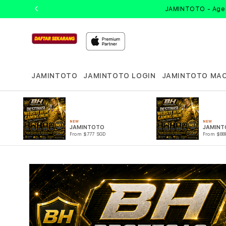
JAMINTOTO - Agen
JAMINTOTO
JAMINTOTO LOGIN
JAMINTOTO MA
NEW
NEW
JAMINTOTO
JAMINT
From $777 SGD
From $88
Skip to
product
information