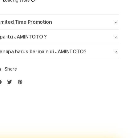
Loading store
imited Time Promotion
pa itu JAMINTOTO ?
enapa harus bermain di JAMINTOTO?
Share