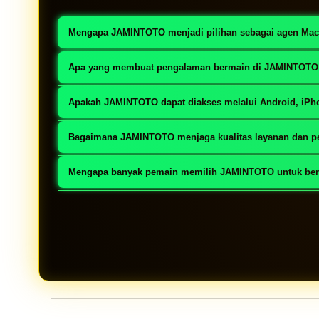
Mengapa JAMINTOTO menjadi pilihan sebagai agen Mac
JAMINTOTO menghadirkan platform modern 
Apa yang membuat pengalaman bermain di JAMINTOTO
profesional sehingga setiap aktivitas berma
Seluruh fitur dirancang dengan teknologi
Apakah JAMINTOTO dapat diakses melalui Android, iPh
sehingga pengguna dapat menikmati perma
Ya. Platform telah dioptimalkan agar berj
Bagaimana JAMINTOTO menjaga kualitas layanan dan pe
responsif membuat seluruh fitur tetap ny
JAMINTOTO terus melakukan pengembangan 
Mengapa banyak pemain memilih JAMINTOTO untuk berm
berkala agar pengalaman bermain tetap s
Karena JAMINTOTO menawarkan kombinasi 
peluang bermain yang lebih optimal sehin