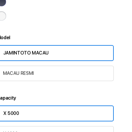
odel
JAMINTOTO MACAU
MACAU RESMI
apacity
X 5000