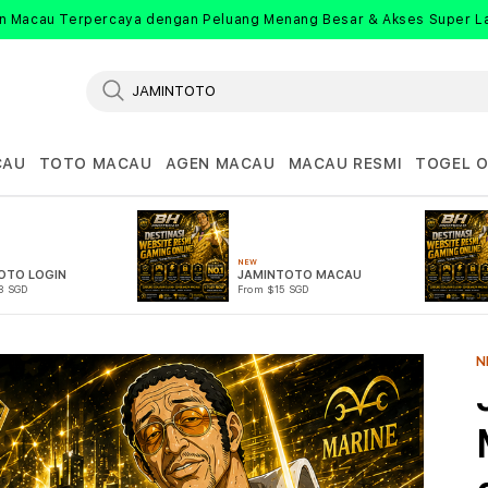
 Macau Terpercaya dengan Peluang Menang Besar & Akses Super L
CAU
TOTO MACAU
AGEN MACAU
MACAU RESMI
TOGEL O
NEW
OTO LOGIN
JAMINTOTO MACAU
8 SGD
From $15 SGD
N