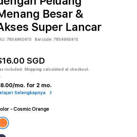
dengan Peluang
Menang Besar &
Akses Super Lancar
KU:
7854960410
Barcode:
7854960410
$16.00 SGD
ax included.
Shipping
calculated at checkout.
r
8.00
/mo. for 2 mo.
elajari Selengkapnya
olor
- Cosmic Orange