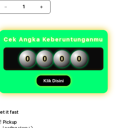
Decrease
Increase
quantity
quantity
for
for
JAMINTOTO
JAMINTOTO
-
-
Cek Angka Keberuntunganmu
Agen
Agen
Macau
Macau
Terpercaya
Terpercaya
0
0
0
0
dengan
dengan
Peluang
Peluang
Menang
Menang
Besar
Besar
Klik Disini
&
&
Akses
Akses
Super
Super
Lancar
Lancar
et it fast
Pickup