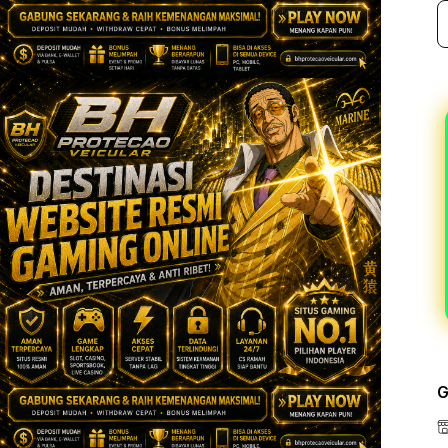
Open
media
5
in
modal
G