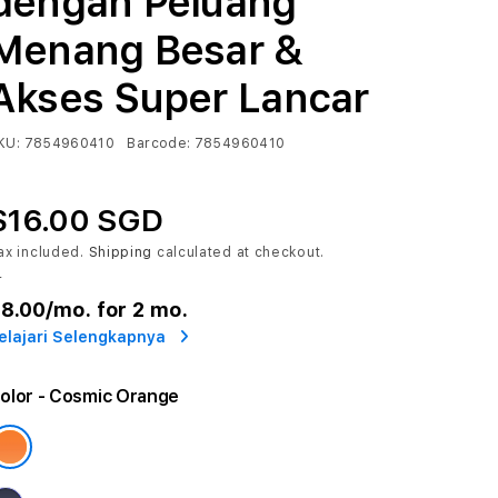
dengan Peluang
Menang Besar &
Akses Super Lancar
KU:
7854960410
Barcode:
7854960410
$16.00 SGD
ax included.
Shipping
calculated at checkout.
r
8.00
/mo. for 2 mo.
elajari Selengkapnya
olor
- Cosmic Orange