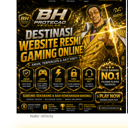
Open
media
6
in
modal
Open
of
NaN
/
-Infinity
media
8