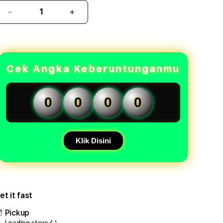
Decrease
Increase
quantity
quantity
for
for
JAMINTOTO
JAMINTOTO
-
-
Cek Angka Keberuntunganmu
Agen
Agen
Macau
Macau
Terpercaya
Terpercaya
0
0
0
0
dengan
dengan
Peluang
Peluang
Menang
Menang
Besar
Besar
Klik Disini
&
&
Akses
Akses
Super
Super
Lancar
Lancar
et it fast
Pickup