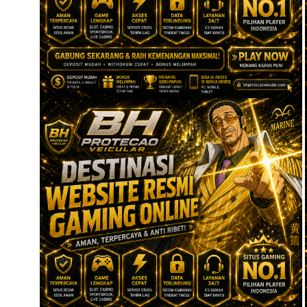
Open
media
2
in
modal