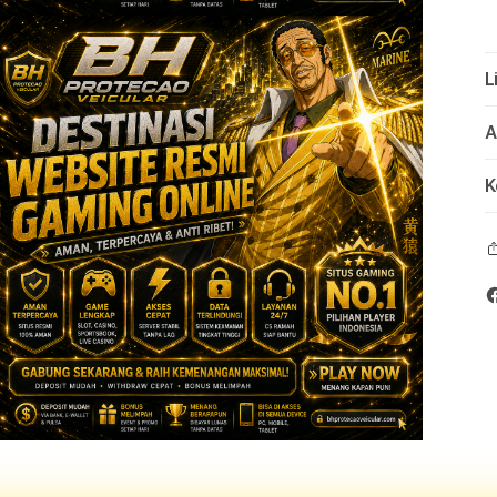
Open
media
7
in
L
modal
A
K
Open
media
9