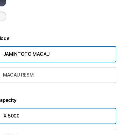
odel
JAMINTOTO MACAU
MACAU RESMI
apacity
X 5000