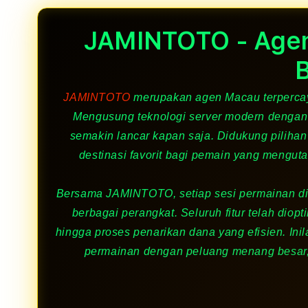
in
modal
JAMINTOTO - Agen
B
JAMINTOTO
merupakan agen Macau terpercay
Mengusung teknologi server modern dengan p
semakin lancar kapan saja. Didukung piliha
destinasi favorit bagi pemain yang mengu
Bersama JAMINTOTO, setiap sesi permainan dira
berbagai perangkat. Seluruh fitur telah dio
hingga proses penarikan dana yang efisien. I
permainan dengan peluang menang besar, l