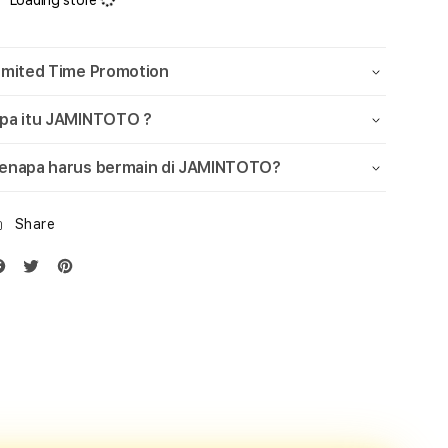
Loading store
imited Time Promotion
pa itu JAMINTOTO ?
enapa harus bermain di JAMINTOTO?
Share