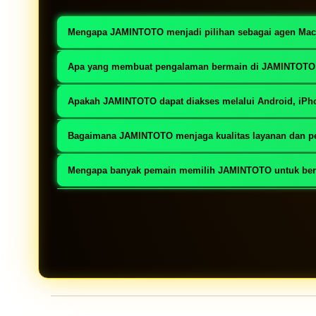
Mengapa JAMINTOTO menjadi pilihan sebagai agen Mac
JAMINTOTO menghadirkan platform modern 
Apa yang membuat pengalaman bermain di JAMINTOTO
profesional sehingga setiap aktivitas berma
Seluruh fitur dirancang dengan teknologi
Apakah JAMINTOTO dapat diakses melalui Android, iPh
sehingga pengguna dapat menikmati perma
Ya. Platform telah dioptimalkan agar berj
Bagaimana JAMINTOTO menjaga kualitas layanan dan pe
responsif membuat seluruh fitur tetap ny
JAMINTOTO terus melakukan pengembangan 
Mengapa banyak pemain memilih JAMINTOTO untuk berm
berkala agar pengalaman bermain tetap s
Karena JAMINTOTO menawarkan kombinasi 
peluang bermain yang lebih optimal sehin