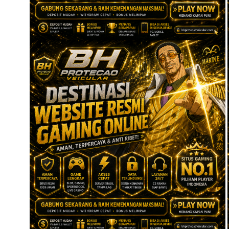
Open
media
4
in
modal