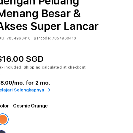
dengan Peluang
Menang Besar &
Akses Super Lancar
KU:
7854960410
Barcode:
7854960410
$16.00 SGD
ax included.
Shipping
calculated at checkout.
r
8.00
/mo. for 2 mo.
elajari Selengkapnya
olor
- Cosmic Orange