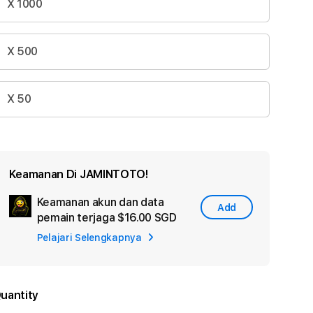
X 1000
X 500
X 50
Keamanan Di JAMINTOTO!
Keamanan akun dan data
Add
Add
pemain terjaga
$16.00 SGD
Apple
Pelajari Selengkapnya
Care
uantity