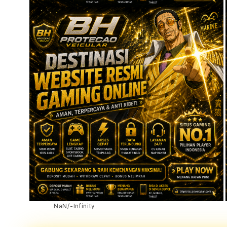
Open
media
6
in
modal
Open
of
NaN
/
-Infinity
media
8