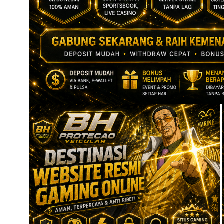
Open
media
1
in
modal