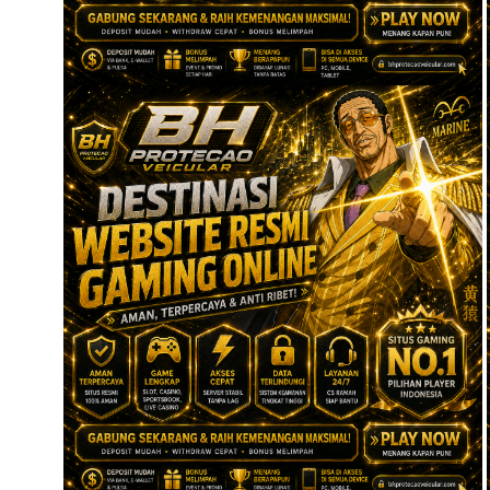
Open
media
4
in
modal