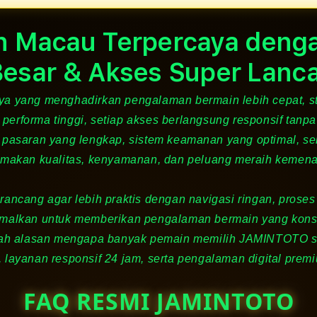
in
modal
 Macau Terpercaya deng
esar & Akses Super Lanc
a yang menghadirkan pengalaman bermain lebih cepat, st
erforma tinggi, setiap akses berlangsung responsif tanpa
n pasaran yang lengkap, sistem keamanan yang optimal, s
tamakan kualitas, kenyamanan, dan peluang meraih kemenan
ncang agar lebih praktis dengan navigasi ringan, proses t
ptimalkan untuk memberikan pengalaman bermain yang konsis
nilah alasan mengapa banyak pemain memilih JAMINTOTO 
ayanan responsif 24 jam, serta pengalaman digital premi
FAQ RESMI JAMINTOTO