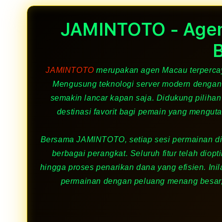
in
modal
JAMINTOTO - Agen
B
JAMINTOTO
merupakan agen Macau terpercay
Mengusung teknologi server modern dengan p
semakin lancar kapan saja. Didukung piliha
destinasi favorit bagi pemain yang mengu
Bersama JAMINTOTO, setiap sesi permainan dira
berbagai perangkat. Seluruh fitur telah dio
hingga proses penarikan dana yang efisien. I
permainan dengan peluang menang besar, l