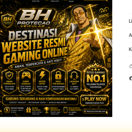
Open
media
7
in
L
modal
A
K
Open
media
9