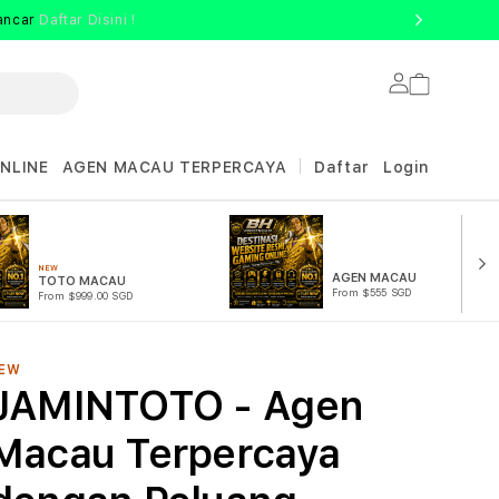
ancar
Daftar Disini !
Log
Cart
in
NLINE
AGEN MACAU TERPERCAYA
Daftar
Login
NEW
AGEN MACAU
TOTO MACAU
From $555 SGD
From $999.00 SGD
EW
JAMINTOTO - Agen
Macau Terpercaya