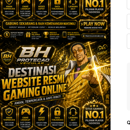
Open
media
3
in
modal
Q