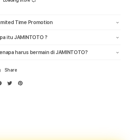
Loading store
imited Time Promotion
pa itu JAMINTOTO ?
enapa harus bermain di JAMINTOTO?
Share