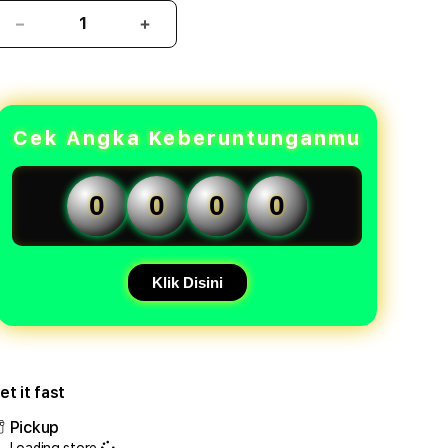
Decrease
Increase
quantity
quantity
for
for
JAMINTOTO
JAMINTOTO
-
-
Cek Angka Keberuntunganmu
Agen
Agen
Macau
Macau
Terpercaya
Terpercaya
0
0
0
0
dengan
dengan
Peluang
Peluang
Menang
Menang
Besar
Besar
Klik Disini
&
&
Akses
Akses
Super
Super
Lancar
Lancar
et it fast
Pickup