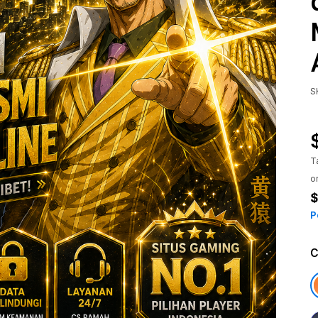
S
T
o
$
P
C