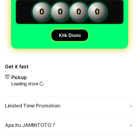
Terpercaya
Terp
dengan
deng
0
0
0
0
Peluang
Pelu
Menang
Men
Besar
Besa
&
&
Klik Disini
Akses
Akse
Super
Supe
Lancar
Lanc
Get it fast
Pickup
Loading store
Limited Time Promotion
Apa itu JAMINTOTO ?