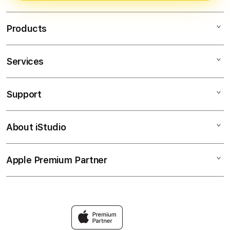
maksimal.
sehingga menjadi pilihan utama
banyak pemain yang mengutamakan
Products
kualitas layanan.
Services
JAMINTOTO
JAMINTOTO LOGIN
Support
AppleCare+
JAMINTOTO MACAU
Corporate
TOTO MACAU
About iStudio
My Account
Toto Macau
AGEN MACAU
Collection & Delivery
Elush Service Provider
MACAU RESMI
Apple Premium Partner
About Us
Returns & Exchanges
Financing Options
TOGEL ONLINE
Find an iStudio near you
Contact Us
Trade-in
AGEN MACAU TERPERCAYA
Why Shop at iStudio
FAQ
Traveller’s Reservation
Elush Corporate Website
Privacy Policy