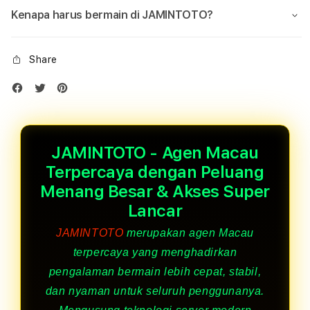
Kenapa harus bermain di JAMINTOTO?
Share
JAMINTOTO - Agen Macau
Terpercaya dengan Peluang
Menang Besar & Akses Super
Lancar
JAMINTOTO
merupakan agen Macau
terpercaya yang menghadirkan
pengalaman bermain lebih cepat, stabil,
dan nyaman untuk seluruh penggunanya.