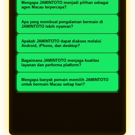
Mengapa JAMINTOTO menjadi pilihan sebagai
agen Macau terpercaya?
JAMINTOTO menghadirkan platform
Apa yang membuat pengalaman bermain di
modern dengan akses super lancar,
JAMINTOTO lebih nyaman?
pilihan pasaran yang lengkap, sistem
Seluruh fitur dirancang dengan
Apakah JAMINTOTO dapat diakses melalui
yang stabil, serta layanan profesional
teknologi yang responsif, waktu
Android, iPhone, dan desktop?
sehingga setiap aktivitas bermain
muat yang cepat, navigasi yang
Ya. Platform telah dioptimalkan agar
terasa lebih nyaman, praktis, dan
Bagaimana JAMINTOTO menjaga kualitas
ringan, dan performa server yang
berjalan mulus di Android, iPhone,
layanan dan performa platform?
konsisten setiap hari.
stabil sehingga pengguna dapat
tablet, laptop, maupun desktop.
JAMINTOTO terus melakukan
menikmati permainan tanpa
Mengapa banyak pemain memilih JAMINTOTO
Tampilan adaptif dan sistem yang
pengembangan teknologi,
untuk bermain Macau setiap hari?
gangguan di berbagai perangkat.
responsif membuat seluruh fitur
optimalisasi server, peningkatan
Karena JAMINTOTO menawarkan
tetap nyaman digunakan kapan saja.
kecepatan akses, serta pembaruan
kombinasi akses super cepat,
sistem secara berkala agar
pasaran yang lengkap, transaksi
pengalaman bermain tetap stabil,
praktis, sistem yang konsisten, serta
aman, dan memberikan kenyamanan
peluang bermain yang lebih optimal