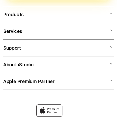
maksimal.
sehingga menjadi pilihan utama
banyak pemain yang mengutamakan
Products
kualitas layanan.
Services
JAMINTOTO
JAMINTOTO LOGIN
Support
AppleCare+
JAMINTOTO MACAU
Corporate
TOTO MACAU
About iStudio
My Account
Toto Macau
AGEN MACAU
Collection & Delivery
Elush Service Provider
MACAU RESMI
Apple Premium Partner
About Us
Returns & Exchanges
Financing Options
TOGEL ONLINE
Find an iStudio near you
Contact Us
Trade-in
AGEN MACAU TERPERCAYA
Why Shop at iStudio
FAQ
Traveller’s Reservation
Elush Corporate Website
Privacy Policy