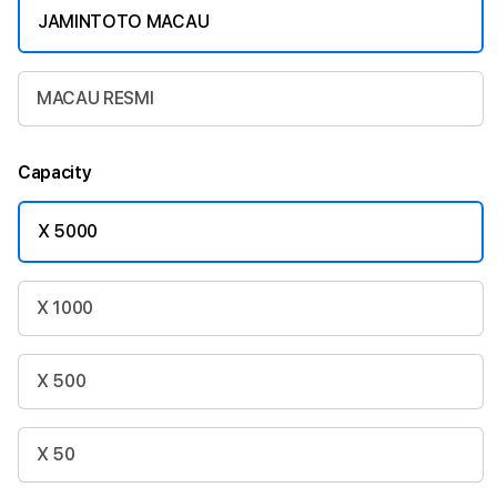
JAMINTOTO MACAU
MACAU RESMI
Capacity
X 5000
X 1000
X 500
X 50