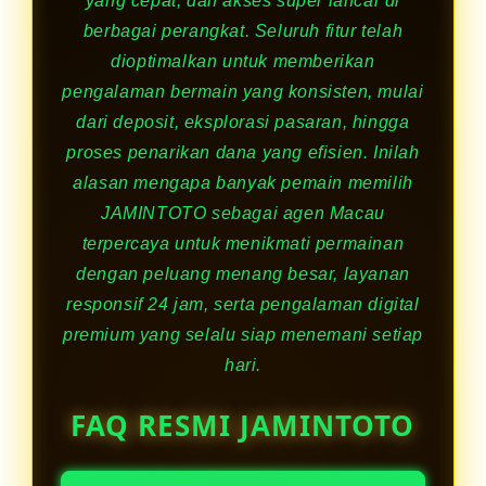
yang cepat, dan akses super lancar di
berbagai perangkat. Seluruh fitur telah
dioptimalkan untuk memberikan
pengalaman bermain yang konsisten, mulai
dari deposit, eksplorasi pasaran, hingga
proses penarikan dana yang efisien. Inilah
alasan mengapa banyak pemain memilih
JAMINTOTO sebagai agen Macau
terpercaya untuk menikmati permainan
dengan peluang menang besar, layanan
responsif 24 jam, serta pengalaman digital
premium yang selalu siap menemani setiap
hari.
FAQ RESMI JAMINTOTO