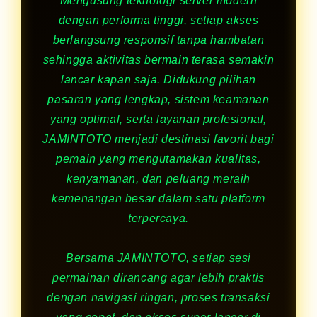
Mengusung teknologi server modern
dengan performa tinggi, setiap akses
berlangsung responsif tanpa hambatan
sehingga aktivitas bermain terasa semakin
lancar kapan saja. Didukung pilihan
pasaran yang lengkap, sistem keamanan
yang optimal, serta layanan profesional,
JAMINTOTO menjadi destinasi favorit bagi
pemain yang mengutamakan kualitas,
kenyamanan, dan peluang meraih
kemenangan besar dalam satu platform
terpercaya.
Bersama JAMINTOTO, setiap sesi
permainan dirancang agar lebih praktis
dengan navigasi ringan, proses transaksi