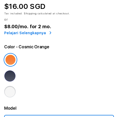
$16.00 SGD
Tax included.
Shipping
calculated at checkout.
or
$8.00
/mo. for 2 mo.
Pelajari Selengkapnya
Color
- Cosmic Orange
Model