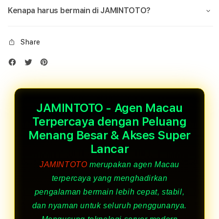
Kenapa harus bermain di JAMINTOTO?
Share
JAMINTOTO - Agen Macau
Terpercaya dengan Peluang
Menang Besar & Akses Super
Lancar
JAMINTOTO
merupakan agen Macau
terpercaya yang menghadirkan
pengalaman bermain lebih cepat, stabil,
dan nyaman untuk seluruh penggunanya.