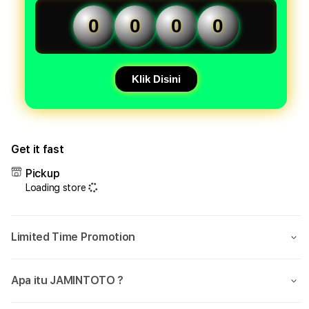
Terpercaya
Terp
dengan
deng
0
0
0
0
Peluang
Pelu
Menang
Men
Besar
Besa
&
&
Klik Disini
Akses
Akse
Super
Supe
Lancar
Lanc
Get it fast
Pickup
Loading store
Limited Time Promotion
Apa itu JAMINTOTO ?