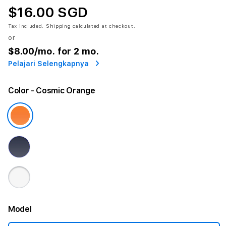
$16.00 SGD
Tax included.
Shipping
calculated at checkout.
or
$8.00
/mo. for 2 mo.
Pelajari Selengkapnya
Color
- Cosmic Orange
Model