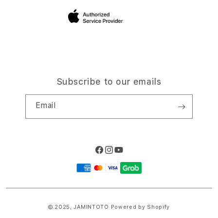
Site Terms of Use
Subscribe to our emails
Email
Facebook
Instagram
YouTube
Payment
methods
© 2025,
JAMINTOTO
Powered by Shopify