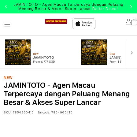
JAMINTOTO - Agen Macau Terpercaya dengan Peluang
Lo
Menang Besar & Akses Super Lancar
Daftar Disini !
Lo
in
NEW
NEW
JAMINTOTO
JAMINTOTO LO
From $777 SGD
From $888 SGD
NEW
JAMINTOTO - Agen Macau
Terpercaya dengan Peluang Menang
Besar & Akses Super Lancar
SKU:
7854960410
Barcode:
7854960410