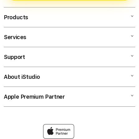
maksimal.
sehingga menjadi pilihan utama
banyak pemain yang mengutamakan
Products
kualitas layanan.
Services
JAMINTOTO
JAMINTOTO LOGIN
Support
AppleCare+
JAMINTOTO MACAU
Corporate
TOTO MACAU
About iStudio
My Account
Toto Macau
AGEN MACAU
Collection & Delivery
Elush Service Provider
MACAU RESMI
Apple Premium Partner
About Us
Returns & Exchanges
Financing Options
TOGEL ONLINE
Find an iStudio near you
Contact Us
Trade-in
AGEN MACAU TERPERCAYA
Why Shop at iStudio
FAQ
Traveller’s Reservation
Elush Corporate Website
Privacy Policy