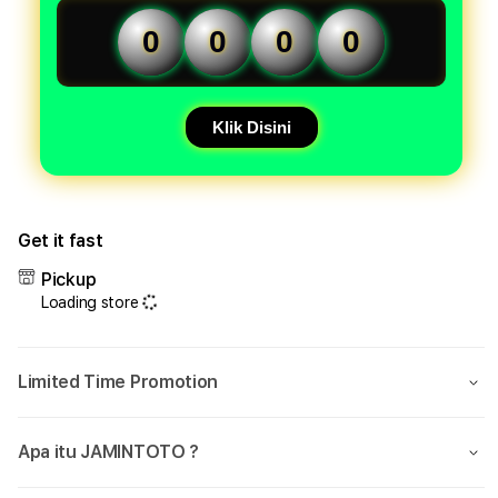
Terpercaya
Terp
dengan
deng
0
0
0
0
Peluang
Pelu
Menang
Men
Besar
Besa
&
&
Klik Disini
Akses
Akse
Super
Supe
Lancar
Lanc
Get it fast
Pickup
Loading store
Limited Time Promotion
Apa itu JAMINTOTO ?