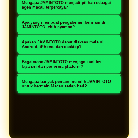
Mengapa JAMINTOTO menjadi pilihan sebagai
agen Macau terpercaya?
JAMINTOTO menghadirkan platform
Apa yang membuat pengalaman bermain di
modern dengan akses super lancar,
JAMINTOTO lebih nyaman?
pilihan pasaran yang lengkap, sistem
Seluruh fitur dirancang dengan
Apakah JAMINTOTO dapat diakses melalui
yang stabil, serta layanan profesional
teknologi yang responsif, waktu
Android, iPhone, dan desktop?
sehingga setiap aktivitas bermain
muat yang cepat, navigasi yang
Ya. Platform telah dioptimalkan agar
terasa lebih nyaman, praktis, dan
Bagaimana JAMINTOTO menjaga kualitas
ringan, dan performa server yang
berjalan mulus di Android, iPhone,
layanan dan performa platform?
konsisten setiap hari.
stabil sehingga pengguna dapat
tablet, laptop, maupun desktop.
JAMINTOTO terus melakukan
menikmati permainan tanpa
Mengapa banyak pemain memilih JAMINTOTO
Tampilan adaptif dan sistem yang
pengembangan teknologi,
untuk bermain Macau setiap hari?
gangguan di berbagai perangkat.
responsif membuat seluruh fitur
optimalisasi server, peningkatan
Karena JAMINTOTO menawarkan
tetap nyaman digunakan kapan saja.
kecepatan akses, serta pembaruan
kombinasi akses super cepat,
sistem secara berkala agar
pasaran yang lengkap, transaksi
pengalaman bermain tetap stabil,
praktis, sistem yang konsisten, serta
aman, dan memberikan kenyamanan
peluang bermain yang lebih optimal