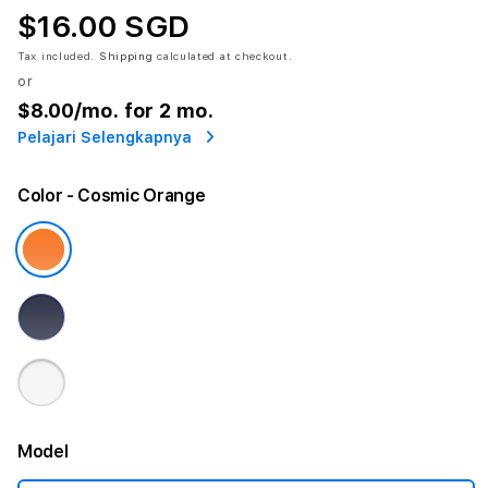
$16.00 SGD
Tax included.
Shipping
calculated at checkout.
or
$8.00
/mo. for 2 mo.
Pelajari Selengkapnya
Color
- Cosmic Orange
Model