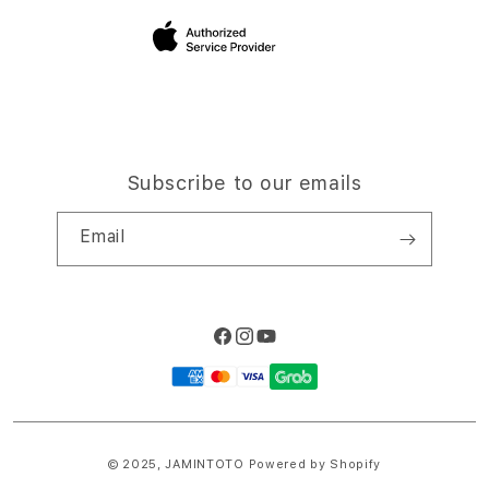
Site Terms of Use
Subscribe to our emails
Email
Facebook
Instagram
YouTube
Payment
methods
© 2025,
JAMINTOTO
Powered by Shopify