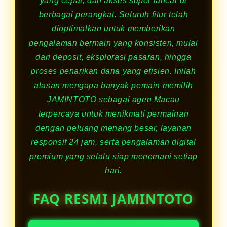
yang cepat, dan akses super lancar di
berbagai perangkat. Seluruh fitur telah
dioptimalkan untuk memberikan
pengalaman bermain yang konsisten, mulai
dari deposit, eksplorasi pasaran, hingga
proses penarikan dana yang efisien. Inilah
alasan mengapa banyak pemain memilih
JAMINTOTO sebagai agen Macau
terpercaya untuk menikmati permainan
dengan peluang menang besar, layanan
responsif 24 jam, serta pengalaman digital
premium yang selalu siap menemani setiap
hari.
FAQ RESMI JAMINTOTO