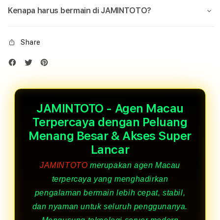
Kenapa harus bermain di JAMINTOTO?
Share
JAMINTOTO - Agen Macau
Terpercaya dengan Peluang
Menang Besar & Akses Super
Lancar
JAMINTOTO
merupakan agen Macau
terpercaya yang menghadirkan
pengalaman bermain lebih cepat, stabil,
dan nyaman untuk seluruh penggunanya.