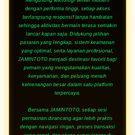
Mengusung teknologi server modern
dengan performa tinggi, setiap akses
berlangsung responsif tanpa hambatan
sehingga aktivitas bermain terasa semakin
lancar kapan saja. Didukung pilihan
pasaran yang lengkap, sistem keamanan
yang optimal, serta layanan profesional,
JAMINTOTO menjadi destinasi favorit bagi
pemain yang mengutamakan kualitas,
kenyamanan, dan peluang meraih
kemenangan besar dalam satu platform
terpercaya.
Bersama JAMINTOTO, setiap sesi
permainan dirancang agar lebih praktis
dengan navigasi ringan, proses transaksi