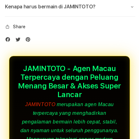
Kenapa harus bermain di JAMINTOTO?
Share
JAMINTOTO - Agen Macau
Terpercaya dengan Peluang
Menang Besar & Akses Super
Lancar
JAMINTOTO
merupakan agen Macau
terpercaya yang menghadirkan
pengalaman bermain lebih cepat, stabil,
dan nyaman untuk seluruh penggunanya.