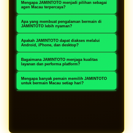
Mengapa JAMINTOTO menjadi pilihan sebagai
agen Macau terpercaya?
JAMINTOTO menghadirkan platform
Apa yang membuat pengalaman bermain di
modern dengan akses super lancar,
JAMINTOTO lebih nyaman?
pilihan pasaran yang lengkap, sistem
Seluruh fitur dirancang dengan
Apakah JAMINTOTO dapat diakses melalui
yang stabil, serta layanan profesional
teknologi yang responsif, waktu
Android, iPhone, dan desktop?
sehingga setiap aktivitas bermain
muat yang cepat, navigasi yang
Ya. Platform telah dioptimalkan agar
terasa lebih nyaman, praktis, dan
Bagaimana JAMINTOTO menjaga kualitas
ringan, dan performa server yang
berjalan mulus di Android, iPhone,
layanan dan performa platform?
konsisten setiap hari.
stabil sehingga pengguna dapat
tablet, laptop, maupun desktop.
JAMINTOTO terus melakukan
menikmati permainan tanpa
Mengapa banyak pemain memilih JAMINTOTO
Tampilan adaptif dan sistem yang
pengembangan teknologi,
untuk bermain Macau setiap hari?
gangguan di berbagai perangkat.
responsif membuat seluruh fitur
optimalisasi server, peningkatan
Karena JAMINTOTO menawarkan
tetap nyaman digunakan kapan saja.
kecepatan akses, serta pembaruan
kombinasi akses super cepat,
sistem secara berkala agar
pasaran yang lengkap, transaksi
pengalaman bermain tetap stabil,
praktis, sistem yang konsisten, serta
aman, dan memberikan kenyamanan
peluang bermain yang lebih optimal