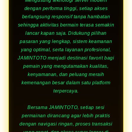
Mengusung teknologi server modern
dengan performa tinggi, setiap akses
berlangsung responsif tanpa hambatan
sehingga aktivitas bermain terasa semakin
lancar kapan saja. Didukung pilihan
pasaran yang lengkap, sistem keamanan
yang optimal, serta layanan profesional,
JAMINTOTO menjadi destinasi favorit bagi
pemain yang mengutamakan kualitas,
kenyamanan, dan peluang meraih
kemenangan besar dalam satu platform
terpercaya.
Bersama JAMINTOTO, setiap sesi
permainan dirancang agar lebih praktis
dengan navigasi ringan, proses transaksi