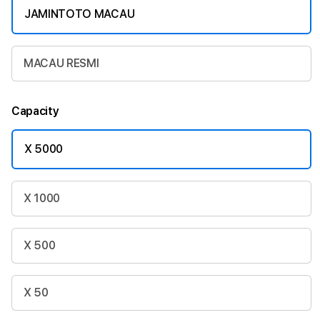
JAMINTOTO MACAU
MACAU RESMI
Capacity
X 5000
X 1000
X 500
X 50