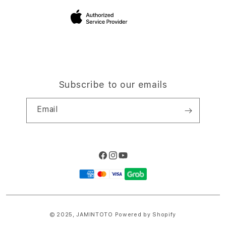
Site Terms of Use
Subscribe to our emails
Email
Facebook
Instagram
YouTube
Payment
methods
© 2025,
JAMINTOTO
Powered by Shopify