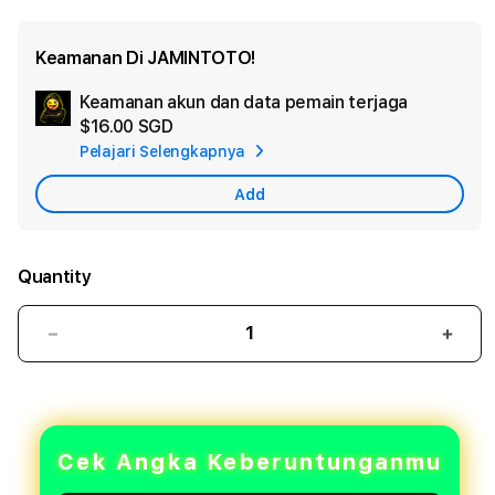
Keamanan Di JAMINTOTO!
Keamanan akun dan data pemain terjaga
Ad
$16.00 SGD
App
Pelajari Selengkapnya
Car
Add
Quantity
Decrease
Incr
quantity
quant
for
for
JAMINTOTO
JAM
-
-
Agen
Agen
Cek Angka Keberuntunganmu
Macau
Maca