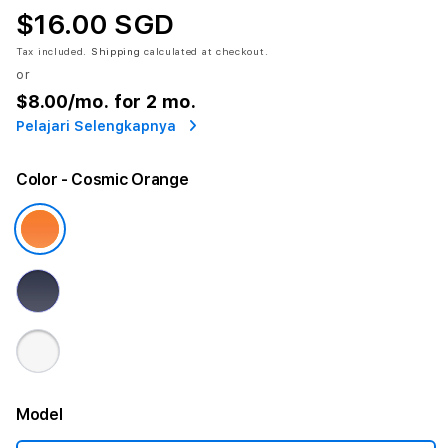
$16.00 SGD
Tax included.
Shipping
calculated at checkout.
or
$8.00
/mo. for 2 mo.
Pelajari Selengkapnya
Color
- Cosmic Orange
Model