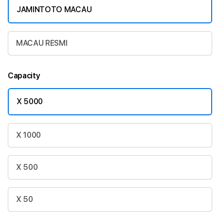
JAMINTOTO MACAU
MACAU RESMI
Capacity
X 5000
X 1000
X 500
X 50