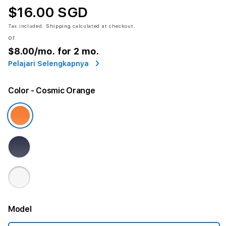
$16.00 SGD
Tax included.
Shipping
calculated at checkout.
or
$8.00
/mo. for 2 mo.
Pelajari Selengkapnya
Color
- Cosmic Orange
Model