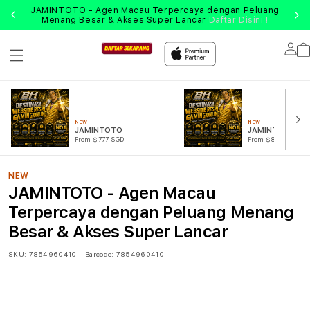
JAMINTOTO - Agen Macau Terpercaya dengan Peluang
Lo
Menang Besar & Akses Super Lancar
Daftar Disini !
Lo
in
NEW
NEW
JAMINTOTO
JAMINTOTO LO
From $777 SGD
From $888 SGD
NEW
JAMINTOTO - Agen Macau
Terpercaya dengan Peluang Menang
Besar & Akses Super Lancar
SKU:
7854960410
Barcode:
7854960410