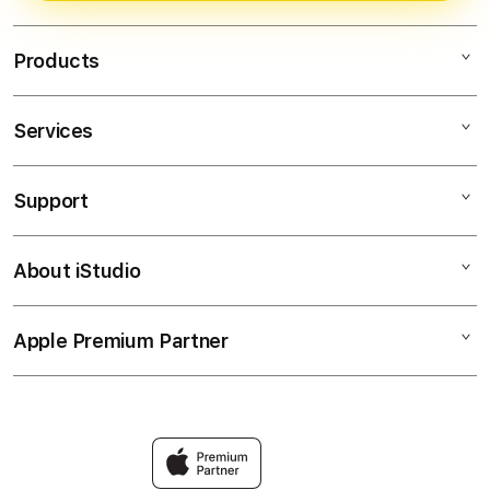
maksimal.
sehingga menjadi pilihan utama
banyak pemain yang mengutamakan
Products
kualitas layanan.
Services
JAMINTOTO
JAMINTOTO LOGIN
Support
AppleCare+
JAMINTOTO MACAU
Corporate
TOTO MACAU
About iStudio
My Account
Toto Macau
AGEN MACAU
Collection & Delivery
Elush Service Provider
MACAU RESMI
Apple Premium Partner
About Us
Returns & Exchanges
Financing Options
TOGEL ONLINE
Find an iStudio near you
Contact Us
Trade-in
AGEN MACAU TERPERCAYA
Why Shop at iStudio
FAQ
Traveller’s Reservation
Elush Corporate Website
Privacy Policy