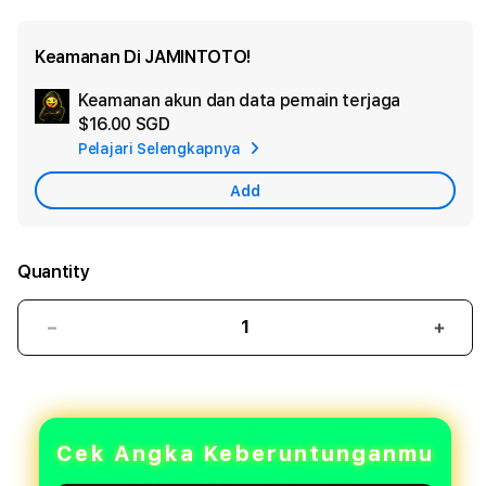
Keamanan Di JAMINTOTO!
Keamanan akun dan data pemain terjaga
Ad
$16.00 SGD
App
Pelajari Selengkapnya
Car
Add
Quantity
Decrease
Incr
quantity
quant
for
for
JAMINTOTO
JAM
-
-
Agen
Agen
Cek Angka Keberuntunganmu
Macau
Maca